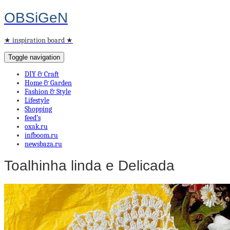
OBSiGeN
★ inspiration board ★
Toggle navigation
DIY & Craft
Home & Garden
Fashion & Style
Lifestyle
Shopping
feed’s
oxak.ru
infboom.ru
newsbaza.ru
Toalhinha linda e Delicada