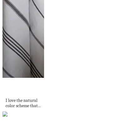
Beautiful home
with warm colors
I love the natural
color scheme that...
These 15 Black
Bedrooms Will Add
Just...