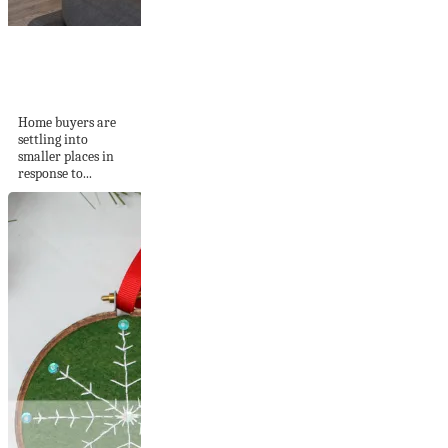
3 Tiny Interiors
With Space Saving
Adult...
Home buyers are
settling into
smaller places in
response to...