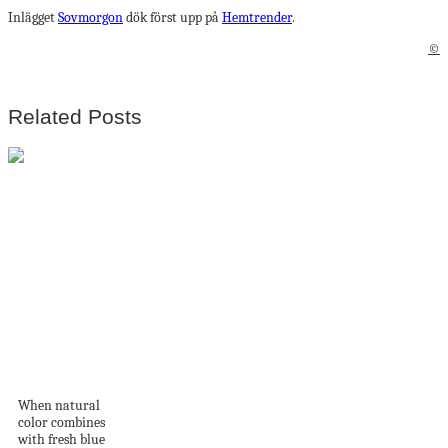
Inlägget
Sovmorgon
dök först upp på
Hemtrender
.
©
Related Posts
Refreshing in a
Warm Beach in
the...
When natural
color combines
with fresh blue