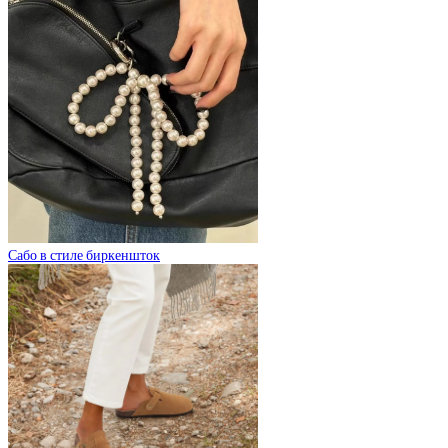
Сабо в стиле биркеншток