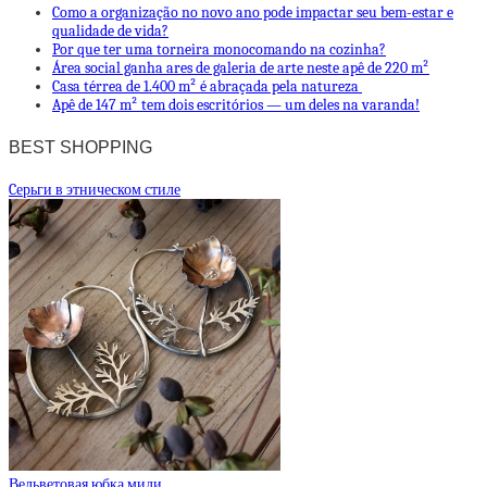
Como a organização no novo ano pode impactar seu bem-estar e
qualidade de vida?
Por que ter uma torneira monocomando na cozinha?
Área social ganha ares de galeria de arte neste apê de 220 m²
Casa térrea de 1.400 m² é abraçada pela natureza
Apê de 147 m² tem dois escritórios — um deles na varanda!
BEST SHOPPING
Cерьги в этническом стиле
Вельветовая юбка миди