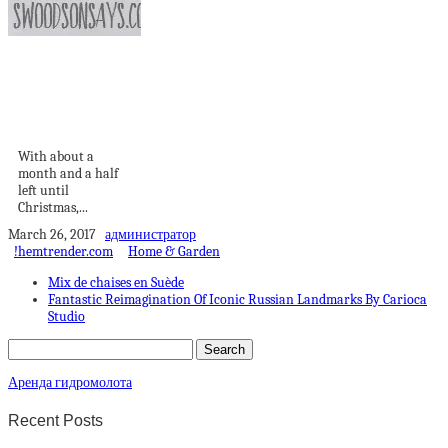
Free DIY
embroidered
snowflake
ornament pattern
With about a
month and a half
left until
Christmas,...
March 26, 2017
администратор
!hemtrender.com
Home & Garden
Mix de chaises en Suède
Fantastic Reimagination Of Iconic Russian Landmarks By Carioca
Studio
Аренда гидромолота
Recent Posts