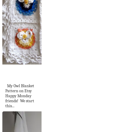
Her Majesty - The
Granny Square
My Owl Blanket
Pattern on Etsy
Happy Monday
friends! We start
this...