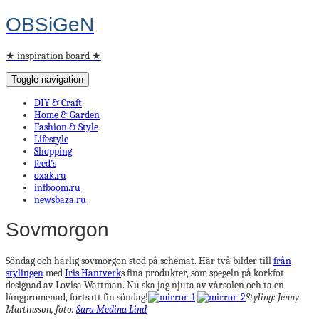
OBSiGeN
★ inspiration board ★
Toggle navigation
DIY & Craft
Home & Garden
Fashion & Style
Lifestyle
Shopping
feed’s
oxak.ru
infboom.ru
newsbaza.ru
Sovmorgon
Söndag och härlig sovmorgon stod på schemat. Här två bilder till
från
stylingen
med
Iris Hantverk
s fina produkter, som spegeln på korkfot
designad av Lovisa Wattman. Nu ska jag njuta av vårsolen och ta en
långpromenad, fortsatt fin söndag!
Styling: Jenny
Martinsson, foto:
Sara Medina Lind