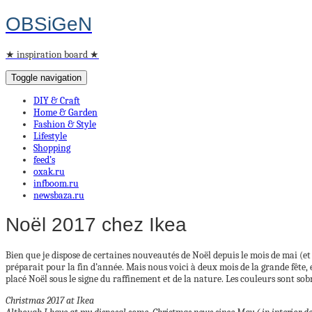
OBSiGeN
★ inspiration board ★
Toggle navigation
DIY & Craft
Home & Garden
Fashion & Style
Lifestyle
Shopping
feed’s
oxak.ru
infboom.ru
newsbaza.ru
Noël 2017 chez Ikea
Bien que je dispose de certaines nouveautés de Noël depuis le mois de mai (e
préparait pour la fin d’année. Mais nous voici à deux mois de la grande fêt
placé Noël sous le signe du raffinement et de la nature. Les couleurs sont sobr
Christmas 2017 at Ikea