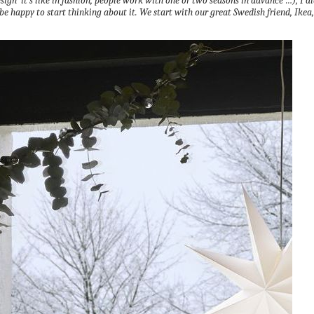
ign it’s like in fashion, people work with one or two seasons in advance …), I di
e happy to start thinking about it.
We start with our great Swedish friend, Ikea