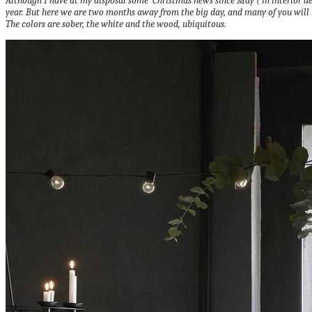
Although I have at my disposal some Christmas news since May ( in interior des
year.
But here we are two months away from the big day, and many of you will b
The colors are sober, the white and the wood, ubiquitous.