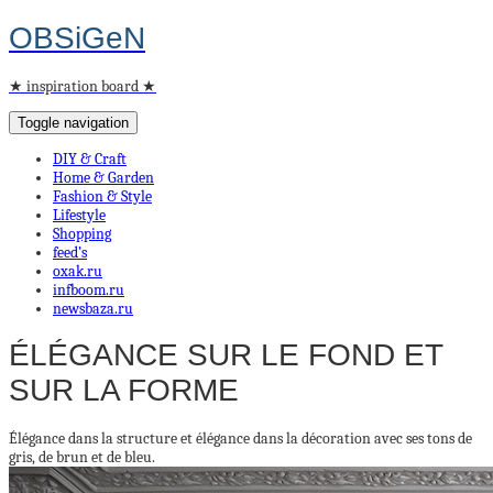
OBSiGeN
★ inspiration board ★
Toggle navigation
DIY & Craft
Home & Garden
Fashion & Style
Lifestyle
Shopping
feed’s
oxak.ru
infboom.ru
newsbaza.ru
ÉLÉGANCE SUR LE FOND ET
SUR LA FORME
Élégance dans la structure et élégance dans la décoration avec ses tons de
gris, de brun et de bleu.