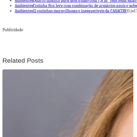
Ambientes
Quarto infantil para dois irmão com 7,6 m² tem tema safári
Ambientes
Cozinha fica leve com combinação de armários azuis e subw
Ambientes
11 cozinhas maravilhosas e inesquecíveis da CASACOR
11 jul
Publicidade
Related Posts