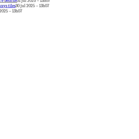
 e beliche
31 jul 2025 – 13h07
ays tiles
30 jul 2025 – 13h07
 2025 – 13h07