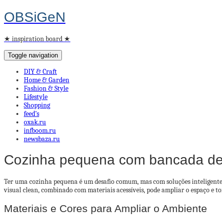
OBSiGeN
★ inspiration board ★
Toggle navigation
DIY & Craft
Home & Garden
Fashion & Style
Lifestyle
Shopping
feed’s
oxak.ru
infboom.ru
newsbaza.ru
Cozinha pequena com bancada de 
Ter uma cozinha pequena é um desafio comum, mas com soluções inteligentes 
visual clean, combinado com materiais acessíveis, pode ampliar o espaço e to
Materiais e Cores para Ampliar o Ambiente