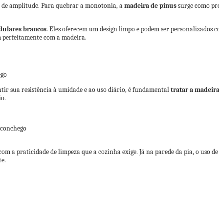
o de amplitude. Para quebrar a monotonia, a
madeira de pínus
surge como pro
dulares brancos
. Eles oferecem um design limpo e podem ser personalizados 
m perfeitamente com a madeira.
tir sua resistência à umidade e ao uso diário, é fundamental
tratar a madeir
io.
 a praticidade de limpeza que a cozinha exige. Já na parede da pia, o uso d
te.