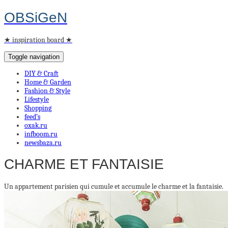
OBSiGeN
★ inspiration board ★
Toggle navigation
DIY & Craft
Home & Garden
Fashion & Style
Lifestyle
Shopping
feed’s
oxak.ru
infboom.ru
newsbaza.ru
CHARME ET FANTAISIE
Un appartement parisien qui cumule et accumule le charme et la fantaisie.