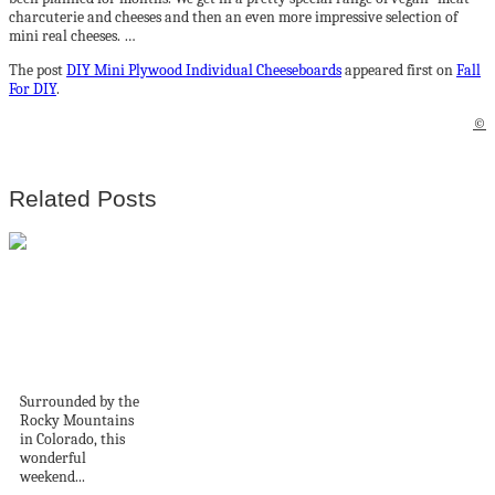
charcuterie and cheeses and then an even more impressive selection of
mini real cheeses. …
The post
DIY Mini Plywood Individual Cheeseboards
appeared first on
Fall
For DIY
.
©
Related Posts
Earthy modern in
the Rocky
Mountains
Surrounded by the
Rocky Mountains
in Colorado, this
wonderful
weekend...