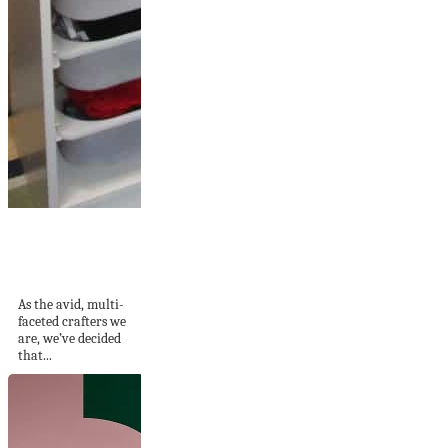
DIY Crafting Table
and Storage
Solutions
As the avid, multi-
faceted crafters we
are, we’ve decided
that...