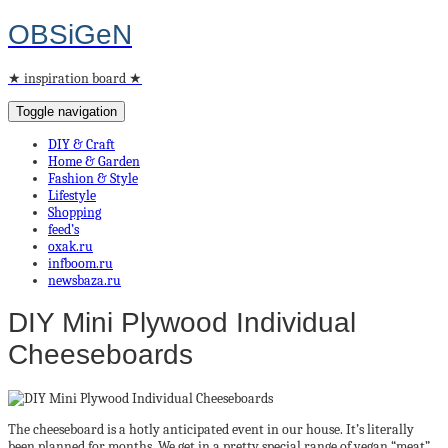
OBSiGeN
★ inspiration board ★
Toggle navigation
DIY & Craft
Home & Garden
Fashion & Style
Lifestyle
Shopping
feed’s
oxak.ru
infboom.ru
newsbaza.ru
DIY Mini Plywood Individual
Cheeseboards
The cheeseboard is a hotly anticipated event in our house. It’s literally
been planned for months. We get in a pretty special range of vegan “meat”