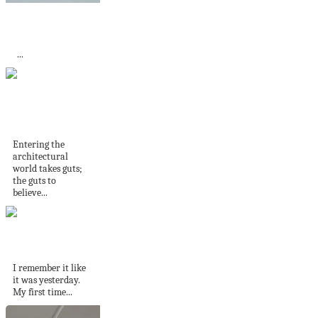
Pendants that are
out of this world!
...
Interview: Dominic
Pandolfini
Entering the
architectural
world takes guts;
the guts to
believe...
The horror and joy
of dining alone...
I remember it like
it was yesterday.
My first time...