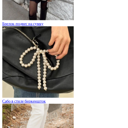
Брелок-подвес на сумку
Сабо в стиле биркеншток