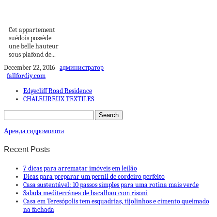
avec un lit en
hauteur
Cet appartement
suédois possède
une belle hauteur
sous plafond de...
December 22, 2016
администратор
fallfordiy.com
Edgecliff Road Residence
CHALEUREUX TEXTILES
Аренда гидромолота
Recent Posts
7 dicas para arrematar imóveis em leilão
Dicas para preparar um pernil de cordeiro perfeito
Casa sustentável: 10 passos simples para uma rotina mais verde
Salada mediterrânea de bacalhau com risoni
Casa em Teresópolis tem esquadrias, tijolinhos e cimento queimado
na fachada