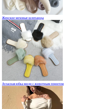
Женские меховые шлепанцы
Атласная юбка миди с животным принтом