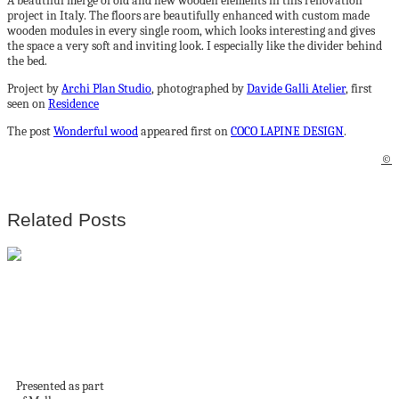
A beautiful merge of old and new wooden elements in this renovation
project in Italy. The floors are beautifully enhanced with custom made
wooden modules in every single room, which looks interesting and gives
the space a very soft and inviting look. I especially like the divider behind
the bed.
Project by
Archi Plan Studio
, photographed by
Davide Galli Atelier
, first
seen on
Residence
The post
Wonderful wood
appeared first on
COCO LAPINE DESIGN
.
©
Related Posts
NGV Welcomes the
Inaugural
Melbourne Design
Fair
Presented as part