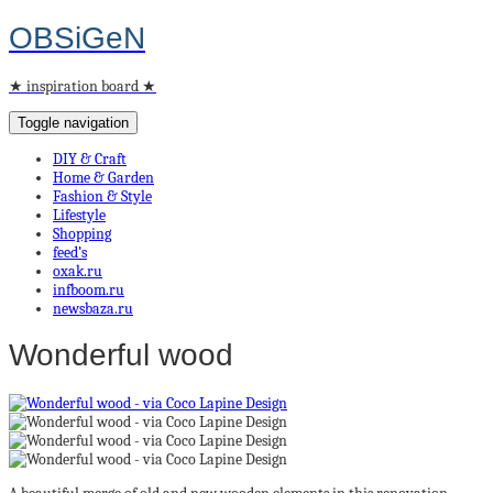
OBSiGeN
★ inspiration board ★
Toggle navigation
DIY & Craft
Home & Garden
Fashion & Style
Lifestyle
Shopping
feed’s
oxak.ru
infboom.ru
newsbaza.ru
Wonderful wood