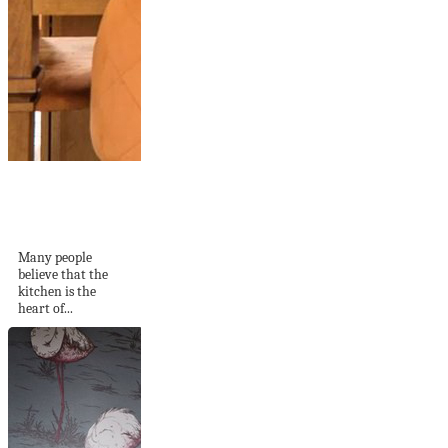
27 Cool And
Aesthetic Kitchen
Wallpaper Ideas
Many people
believe that the
kitchen is the
heart of...