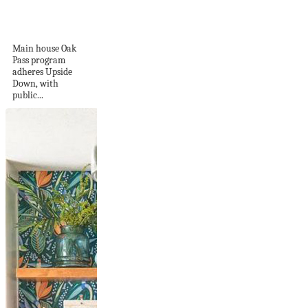
With Coast Live
Oaks...
Main house Oak
Pass program
adheres Upside
Down, with
public...