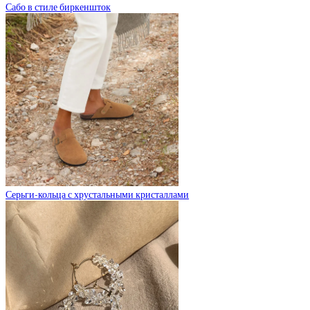
Сабо в стиле биркеншток
Серьги-кольца с хрустальными кристаллами