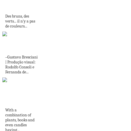
DEUX COULEURS
TRÈS NATURE
Des bruns, des
verts... il n'y a pas
de couleurs...
No Rio, apê de 175
m² ​​alia...
–Gustavo Bresciani
| Produção visual:
Rodolfo Consoli e
Fernanda de...
Alluring coffee table
styling ideas that
make...
With a
combination of
plants, books and
even candles
having...