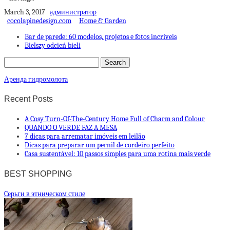
March 3, 2017
администратор
cocolapinedesign.com
Home & Garden
Bar de parede: 60 modelos, projetos e fotos incríveis
Bielszy odcień bieli
Аренда гидромолота
Recent Posts
A Cosy Turn-Of-The-Century Home Full of Charm and Colour
QUANDO O VERDE FAZ A MESA
7 dicas para arrematar imóveis em leilão
Dicas para preparar um pernil de cordeiro perfeito
Casa sustentável: 10 passos simples para uma rotina mais verde
BEST SHOPPING
Cерьги в этническом стиле