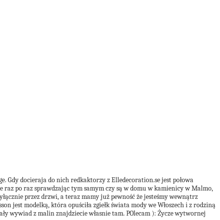
Gdy docieraja do nich redkaktorzy z Elledecoration.se jest połowa
ajemnie raz po raz sprawdzając tym samym czy są w domu w kamienicy w Malmo,
wyłącznie przez drzwi, a teraz mamy już pewność że jesteśmy wewnątrz
son jest modelką, która opuściła zgiełk świata mody we Włoszech i z rodziną
. Cały wywiad z malin znajdziecie własnie tam. POlecam ): Życze wytwornej