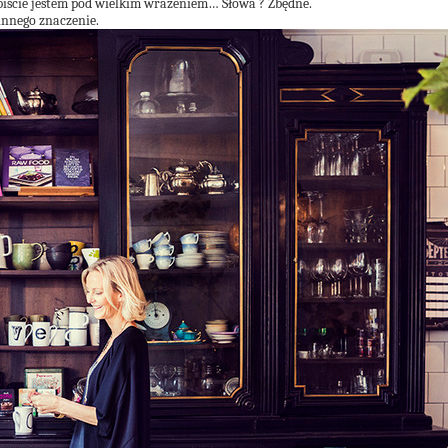
iście jestem pod wielkim wrazeniem… Słowa ? Zbędne.
 innego znaczenie.