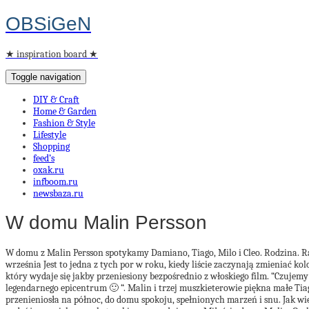
OBSiGeN
★ inspiration board ★
Toggle navigation
DIY & Craft
Home & Garden
Fashion & Style
Lifestyle
Shopping
feed’s
oxak.ru
infboom.ru
newsbaza.ru
W domu Malin Persson
W domu z Malin Persson spotykamy Damiano, Tiago, Milo i Cleo. Rodzina. R
września Jest to jedna z tych por w roku, kiedy liście zaczynają zmieniać k
który
wydaje się jakby przeniesiony bezpośrednio z włoskiego film.
“Czujemy 
legendarnego epicentrum 🙂 “.
Malin i trzej muszkieterowie piękna małe Tiag
przenieniosła na północ, do domu spokoju, spełnionych marzeń i snu. Jak wi