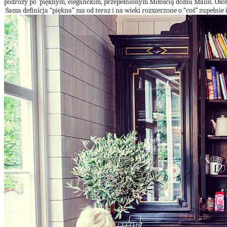
podróży po pięknym, eleganckim, przepełnionym Miłością domu Malin. Osob
Sama definicja “piękna” ma od teraz i na wieki rozszerzone o “coś” zupełnie