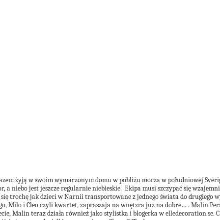
azem żyją w swoim wymarzonym domu w pobliżu morza w południowej Sverige. 
olor, a niebo jest jeszcze regularnie niebieskie. Ekipa musi szczypać się wz
się trochę jak dzieci w Narnii transportowane z jednego świata do drugiego 
o, Milo i Cleo czyli kwartet, zapraszaja na wnętzra juz na dobre… .
Malin Pers
ecie,
Malin teraz działa również jako stylistka i blogerka w elledecoration.se