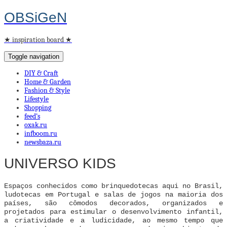
OBSiGeN
★ inspiration board ★
Toggle navigation
DIY & Craft
Home & Garden
Fashion & Style
Lifestyle
Shopping
feed’s
oxak.ru
infboom.ru
newsbaza.ru
UNIVERSO KIDS
Espaços conhecidos como brinquedotecas aqui no Brasil,
ludotecas em Portugal e salas de jogos na maioria dos
países, são cômodos decorados, organizados e
projetados para estimular o desenvolvimento infantil,
a criatividade e a ludicidade, ao mesmo tempo que