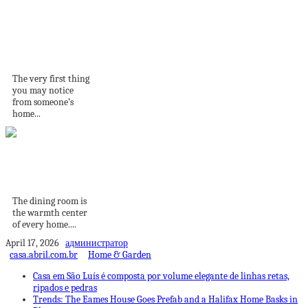
Trends in Backyard
Design
The very first thing
you may notice
from someone’s
home...
Beautiful round
dining tables
The dining room is
the warmth center
of every home....
April 17, 2026
администратор
casa.abril.com.br
Home & Garden
Casa em São Luís é composta por volume elegante de linhas retas,
ripados e pedras
Trends: The Eames House Goes Prefab and a Halifax Home Basks in