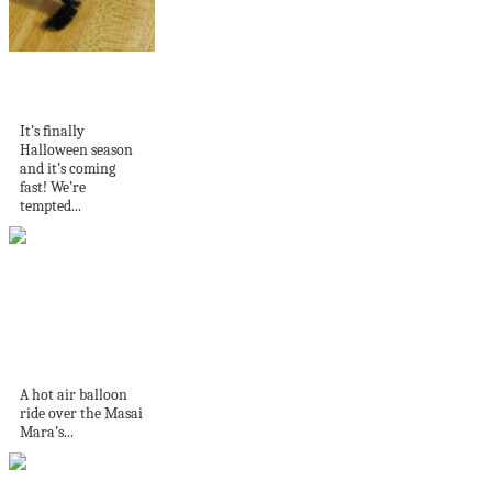
15 Spooky Spider
Themed Crafts
It’s finally
Halloween season
and it’s coming
fast! We’re
tempted...
Experience Kenya:
Unforgettable safari
in Masai Mara
A hot air balloon
ride over the Masai
Mara’s...