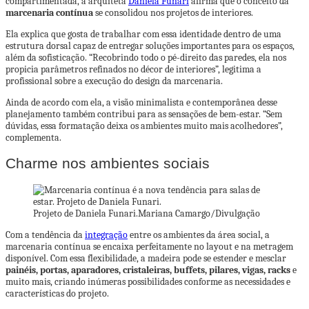
compartimentada, a arquiteta
Daniela Funari
afirma que o conceito da
marcenaria contínua
se consolidou nos projetos de interiores.
Ela explica que gosta de trabalhar com essa identidade dentro de uma
estrutura dorsal capaz de entregar soluções importantes para os espaços,
além da sofisticação. “Recobrindo todo o pé-direito das paredes, ela nos
propicia parâmetros refinados no décor de interiores”, legitima a
profissional sobre a execução do design da marcenaria.
Ainda de acordo com ela, a visão minimalista e contemporânea desse
planejamento também contribui para as sensações de bem-estar. “Sem
dúvidas, essa formatação deixa os ambientes muito mais acolhedores”,
complementa.
Charme nos ambientes sociais
Projeto de Daniela Funari.
Mariana Camargo/Divulgação
Com a tendência da
integração
entre os ambientes da área social, a
marcenaria contínua se encaixa perfeitamente no layout e na metragem
disponível. Com essa flexibilidade, a madeira pode se estender e mesclar
painéis, portas, aparadores, cristaleiras, buffets, pilares, vigas, racks
e
muito mais, criando inúmeras possibilidades conforme as necessidades e
características do projeto.