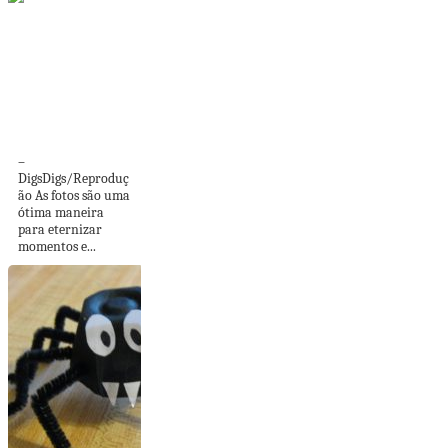
52 formas criativas
de expor suas
fotografias
–
DigsDigs/Reproduç
ão As fotos são uma
ótima maneira
para eternizar
momentos e...