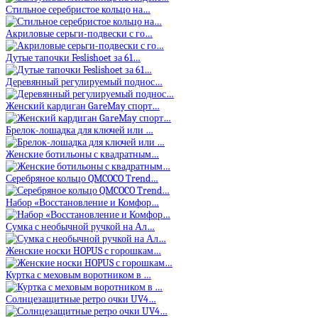
Стильное серебристое кольцо на…
Акриловые серьги-подвески с го…
Дутые тапочки Feslishoet за 61…
Деревянный регулируемый поднос…
Женский кардиган GareMay спорт…
Брелок-лошадка для ключей или …
Женские ботильоны с квадратным…
Серебряное кольцо QMCOCO Trend…
Набор «Восстановление и Комфор…
Сумка с необычной ручкой на Ал…
Женские носки HOPUS с горошкам…
Куртка с меховым воротником в …
Солнцезащитные ретро очки UV4…