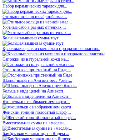
Набор керамических тарелок для…
Стильное кольцо из чёрной эмал…
Уютные сабо в разных оттенках …
Большая замшевая сумка-тоут
Красивые серьги из металла и прозрачного пластика
Сапожки из натуральной кожи на…
Стол-книжка пристенный на Янде…
Шапка-шарф на Алиэкспресс #жен…
Кольца в виде цепей на Алиэксп…
#кошельки с изображением карти…
Женский тонкий полосатый шарф …
Вместительная сумка из «маслян…
Бамбуковая менажница на Яндекс…