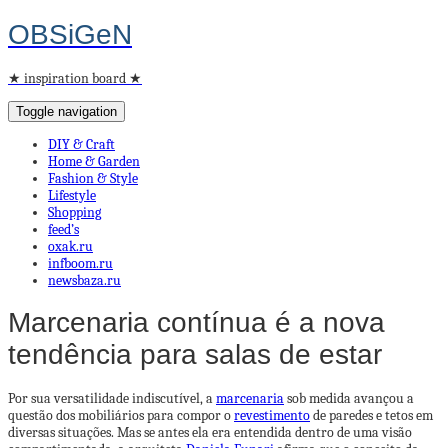
OBSiGeN
★ inspiration board ★
Toggle navigation
DIY & Craft
Home & Garden
Fashion & Style
Lifestyle
Shopping
feed’s
oxak.ru
infboom.ru
newsbaza.ru
Marcenaria contínua é a nova
tendência para salas de estar
Por sua versatilidade indiscutível, a
marcenaria
sob medida avançou a
questão dos mobiliários para compor o
revestimento
de paredes e tetos em
diversas situações. Mas se antes ela era entendida dentro de uma visão