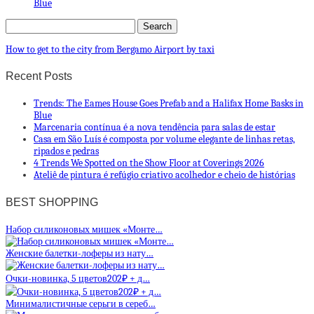
Blue
How to get to the city from Bergamo Airport by taxi
Recent Posts
Trends: The Eames House Goes Prefab and a Halifax Home Basks in
Blue
Marcenaria contínua é a nova tendência para salas de estar
Casa em São Luís é composta por volume elegante de linhas retas,
ripados e pedras
4 Trends We Spotted on the Show Floor at Coverings 2026
Ateliê de pintura é refúgio criativo acolhedor e cheio de histórias
BEST SHOPPING
Набор силиконовых мишек «Монте…
Женские балетки-лоферы из нату…
Очки-новинка, 5 цветов202₽ + д…
Минималистичные серьги в сереб…