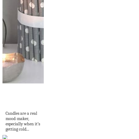
Stylish candle deco
ideas with creative
DIY...
Candles are a real
mood-maker,
especially when it’s
getting cold...