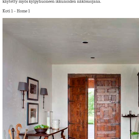
käytetty myös kylpyhuoneen ikkunoiden näkösuojana.
Koti 1 – Home 1