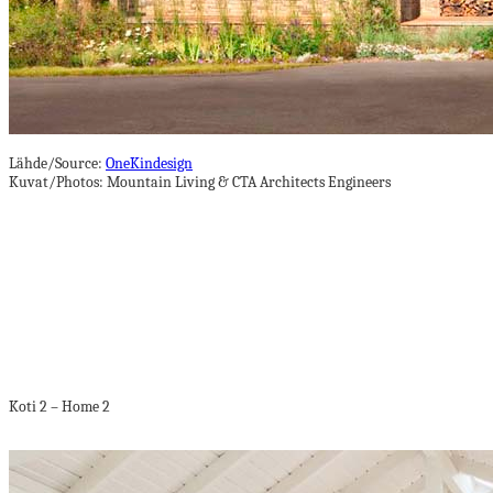
Lähde/Source:
OneKindesign
Kuvat/Photos: Mountain Living &
CTA Architects Engineers
Koti 2 – Home 2