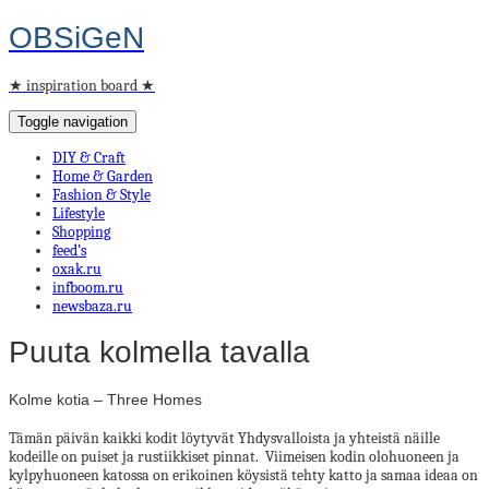
OBSiGeN
★ inspiration board ★
Toggle navigation
DIY & Craft
Home & Garden
Fashion & Style
Lifestyle
Shopping
feed’s
oxak.ru
infboom.ru
newsbaza.ru
Puuta kolmella tavalla
Kolme kotia – Three Homes
Tämän päivän kaikki kodit löytyvät Yhdysvalloista ja yhteistä näille
kodeille on puiset ja rustiikkiset pinnat. Viimeisen kodin olohuoneen ja
kylpyhuoneen katossa on erikoinen köysistä tehty katto ja samaa ideaa on