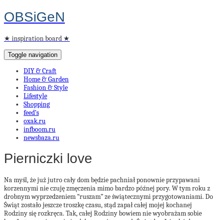
OBSiGeN
★ inspiration board ★
Toggle navigation
DIY & Craft
Home & Garden
Fashion & Style
Lifestyle
Shopping
feed’s
oxak.ru
infboom.ru
newsbaza.ru
Pierniczki love
Na myśl, że już jutro cały dom będzie pachniał ponownie przypawani
korzennymi nie czuję zmęczenia mimo bardzo późnej pory. W tym roku z
drobnym wyprzedzeniem “ruszam” ze świątecznymi przygotowaniami. Do
Świąt zostało jeszcze troszkę czasu, stąd zapał całej mojej kochanej
Rodziny się rozkręca. Tak, całej Rodziny bowiem nie wyobrażam sobie