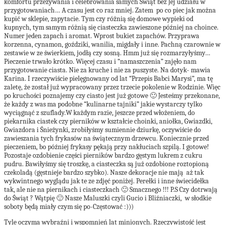
komfortu przeżywania i celebrowania samych Świąt bez Jej udziału w
przygotowaniach… A czasu jest co raz mniej. Zatem po co piec jak można
kupić w sklepie, zapytacie. Tym czy różnią się domowe wypieki od
kupnych, tym samym różnią się ciasteczka zawieszone później na choince.
Numer jeden zapach i aromat. Wprost bukiet zapachów. Przyprawa
korzenna, cynamon, goździki, wanilia, migdały i inne. Pachną czarownie w
zestawie w ze świerkiem, jodłą czy sosną. Hmm już się rozmarzyłyśmy…
Pieczenie trwało krótko. Więcej czasu i “namaszczenia” zajęło nam
przygotowanie ciasta. Nie za kruche i nie za puszyste. Na dotyk- mawia
Karina. I rzeczywiście pielęgnowany od lat “Przepis Babci Marysi”, ma tę
zaletę, że został już wypracowany przez trzecie pokolenie w Rodzinie. Więc
po kruchości poznajemy czy ciasto jest już gotowe 🙂 Jesteśmy przekonane,
że każdy z was ma podobne “kulinarne tajniki” jakie wystarczy tylko
wyciągnąć z szuflady.W każdym razie, jeszcze przed włożeniem, do
piekarnika ciastek czy pierników w kształcie choinki, aniołka, Gwiazdki,
Gwiazdora i Śnieżynki, zrobiłyśmy sumiennie dziurkę, oczywiście do
zawieszania tych frykasów na świątecznym drzewcu. Koniecznie przed
pieczeniem, bo później frykasy pękają przy nakłuciach szpilą. I gotowe!
Pozostaje ozdobienie części pierników bardzo gęstym lukrem z cukru
pudru. Bawiłyśmy się troszkę, a ciasteczka są już ozdobione roztopioną
czekoladą (gęstnieje bardzo szybko). Nasze dekoracje nie mają aż tak
wykwintnego wyglądu jak te ze zdjęć poniżej. Perełki i inne świecidełka
tak, ale nie na piernikach i ciasteczkach 🙂 Smacznego !!! P.S Czy dotrwają
do Świąt ? Wątpię 🙂 Nasze Maluszki czyli Gucio i Bliźniaczki, w słodkie
soboty będą miały czym się po-Częstować :)))
Tyle oczyma wybraźni i wspomnień lat
minionych. Rzeczywistość
jest