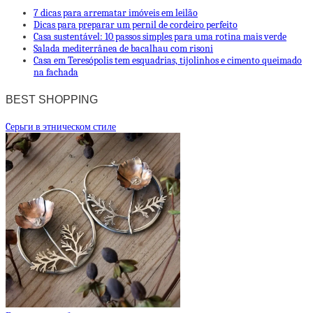
7 dicas para arrematar imóveis em leilão
Dicas para preparar um pernil de cordeiro perfeito
Casa sustentável: 10 passos simples para uma rotina mais verde
Salada mediterrânea de bacalhau com risoni
Casa em Teresópolis tem esquadrias, tijolinhos e cimento queimado
na fachada
BEST SHOPPING
Cерьги в этническом стиле