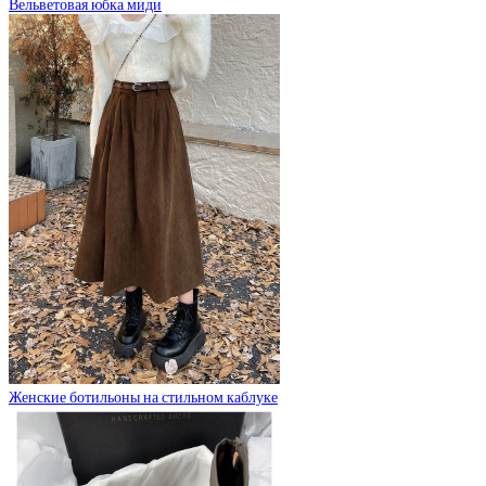
Вельветовая юбка миди
Женские ботильоны на стильном каблуке