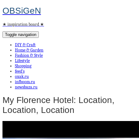
OBSiGeN
★ inspiration board ★
Toggle navigation
DIY & Craft
Home & Garden
Fashion & Style
Lifestyle
Shopping
feed’s
oxak.ru
infboom.ru
newsbaza.ru
My Florence Hotel: Location,
Location, Location