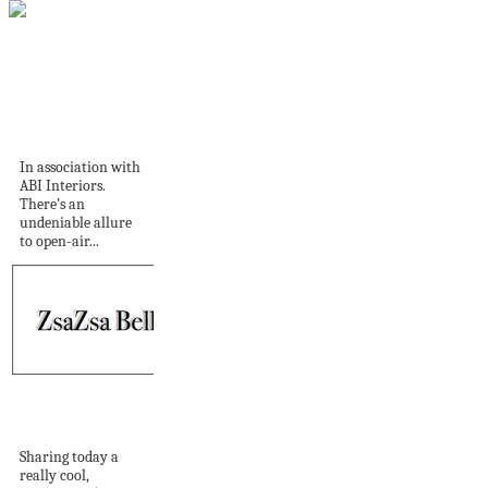
Elevate your
outdoor space with
ABI Interiors’...
In association with
ABI Interiors.
There’s an
undeniable allure
to open-air...
Jewelry Unique:
SANKTOLEONO
Sharing today a
really cool,