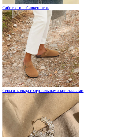
Сабо в стиле биркеншток
Серьги-кольца с хрустальными кристаллами