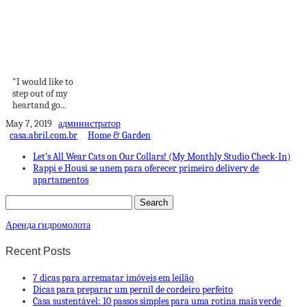
yes, it's cool
"I would like to
step out of my
heartand go...
May 7, 2019
администратор
casa.abril.com.br
Home & Garden
Let’s All Wear Cats on Our Collars! (My Monthly Studio Check-In)
Rappi e Housi se unem para oferecer primeiro delivery de
apartamentos
Аренда гидромолота
Recent Posts
7 dicas para arrematar imóveis em leilão
Dicas para preparar um pernil de cordeiro perfeito
Casa sustentável: 10 passos simples para uma rotina mais verde