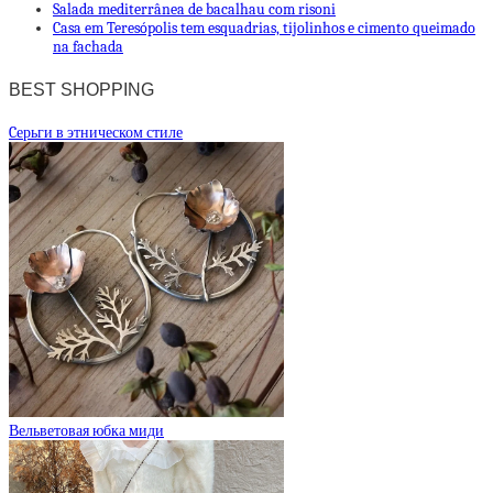
Salada mediterrânea de bacalhau com risoni
Casa em Teresópolis tem esquadrias, tijolinhos e cimento queimado
na fachada
BEST SHOPPING
Cерьги в этническом стиле
Вельветовая юбка миди