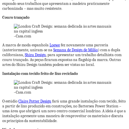
expondo seus trabalhos que apresentam a madeira praticamente
carbonizada – mas muito resistente.
Couro trançado
–
Casa.com
A marca de moda espanhola
Loewe
fez novamente uma parceria
(anteriormente, uniram-se na
Semana de Design de Milão
) com a dupla
californiana,
Shizu Design
, para apresentar um trabalho detalhista com
couro trançado. As peças ficaram expostas na flagship da marca. Outras
artes do Shizu Design também podem ser vistas no local.
Instalação com tecido feito de lixo reciclado
–
Casa.com
O estúdio
Claire Potter Design
fará uma grande instalação com tecido, feito
a partir de lixo produzido em construções, no Battersea Power Station –
uma área que abrigará um novo centro comercial londrino. A ideia é que a
instalação apresente uma maneira de reaproveitar os materiais e discuta
os princípios da sustentabilidade.