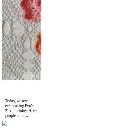
Happy Valentine's
Day!
Today, we are
celebrating Eva's
21st birthday. Here,
people come...