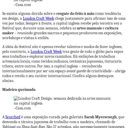
–
Casa.com
Se existia alguma dúvida sobre o
resgate do feito à mão
como tendência
em design, a
London Craft Week
chega justamente para afirmar isso de uma
vez por todas. Sempre à frente, a capital inglesa recebe pela terceira vez o
festival que, durante uma semana, celebra as
artes manuais
e
cultura
maker
– reunindo grandes marcas e pequenos produtores em exposições,
workshops e visitas à ateliês.
A ideia do festival não é apenas revelar talentos e modos de fazer ingleses,
pelo contrário, a
London Craft Week
traz gente de todo o globo para expor
seus trabalhos e explorar novos caminhos. Há exibições de trabalhos
artesanais locais, como tecidos indianos, cerâmicas japonesas, tinturaria
tcheca, entre outros. Por isso, a capital inglesa – reconhecida
internacionalmente por ser um espaço
avant-garde
de criatividade – abriga
todos e revela o seu caráter internacional. Confira alguns destaques
abaixo.
Madeira queimada
–
Casa.com
A
Scorched
é uma exposição curada pela galerista
Sarah Myerscough
, que
desvenda a técnica japonesa de trabalho com a madeira, chamado de
Yakisugi
ou
Shou-Sugi-Ban
. São 17 artesãos, não necessariamente japoneses,