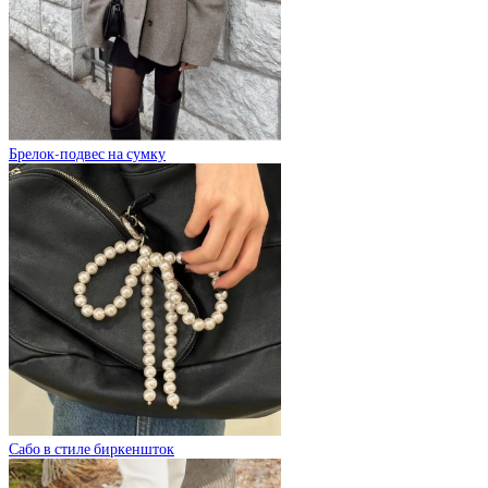
Брелок-подвес на сумку
Сабо в стиле биркеншток