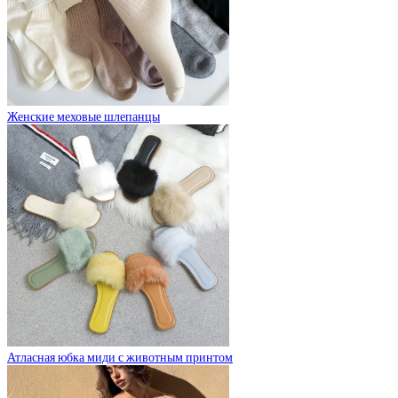
Женские меховые шлепанцы
Атласная юбка миди с животным принтом