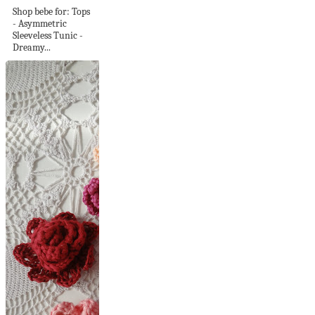
Shop bebe for: Tops
- Asymmetric
Sleeveless Tunic -
Dreamy...