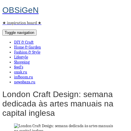
OBSiGeN
★ inspiration board ★
Toggle navigation
DIY & Craft
Home & Garden
Fashion & Style
Lifestyle
Shopping
feed’s
oxak.ru
infboom.ru
newsbaza.ru
London Craft Design: semana
dedicada às artes manuais na
capital inglesa