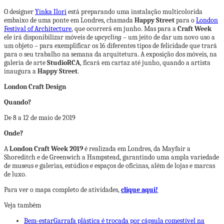
O designer
Yinka Ilori
está preparando uma instalação multicolorida
embaixo de uma ponte em Londres, chamada
Happy Street
para o
London
Festival of Architecture
, que ocorrerá em junho. Mas para a
Craft Week
ele irá disponibilizar móveis de
upcycling –
um jeito de dar um novo uso a
um objeto
– para exemplificar os 16 diferentes tipos de felicidade que trará
para o seu trabalho na semana da arquitetura. A exposição dos móveis, na
galeria de arte
StudioRCA
, ficará em cartaz até junho, quando a artista
inaugura a
Happy Street
.
London Craft Design
Quando?
De 8 a 12 de maio de 2019
Onde?
A
London Craft Week 2019
é realizada em Londres, da Mayfair a
Shoreditch e de Greenwich a Hampstead, garantindo uma ampla variedade
de museus e galerias, estúdios e espaços de oficinas, além de lojas e marcas
de luxo.
Para ver o mapa completo de atividades,
clique aqui!
Veja também
Bem-estar
Garrafa plástica é trocada por cápsula comestível na