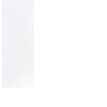
Asymmetric
Sleeveless Tunic -
Tops | bebe