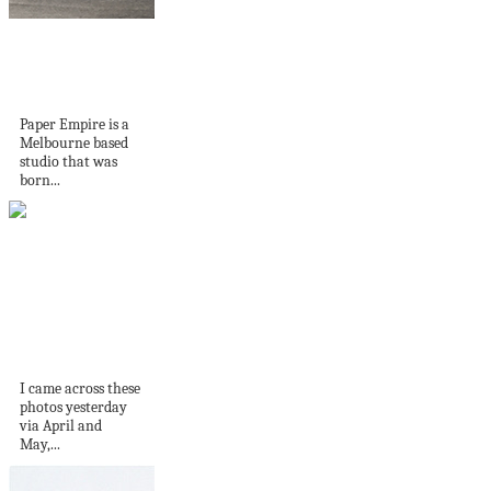
Paper Empire | New
Artworks by
Stefan...
Paper Empire is a
Melbourne based
studio that was
born...
MK HOUSE
ANTWERP
I came across these
photos yesterday
via April and
May,...