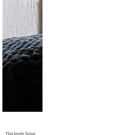
Sarah Widman for
By On
This lovely living