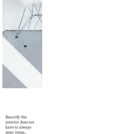
25 Beautiful Ways
To Bring DIY
Cinder...
Beautify the
interior does not
have to always
wear items...