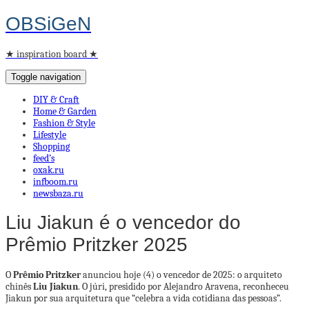
OBSiGeN
★ inspiration board ★
Toggle navigation
DIY & Craft
Home & Garden
Fashion & Style
Lifestyle
Shopping
feed’s
oxak.ru
infboom.ru
newsbaza.ru
Liu Jiakun é o vencedor do
Prêmio Pritzker 2025
O
Prêmio Pritzker
anunciou hoje (4) o vencedor de 2025: o arquiteto
chinês
Liu Jiakun
. O júri, presidido por Alejandro Aravena, reconheceu
Jiakun por sua arquitetura que “celebra a vida cotidiana das pessoas”.