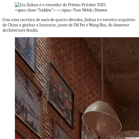
<span class=”hidden”>–</span>
Tom Welsh/Dezeen
Com uma carreira de mais de quatro décadas, Jiakun é o terceiro arquiteto
da China a ganhar a honraria, junto de IM Pei e Wang Shu, do Amateur
Architecture Studio.