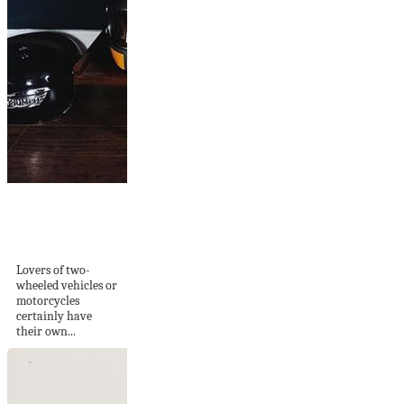
10 DIY Motorcycle
Helmet Storage
You’ll Must...
Lovers of two-
wheeled vehicles or
motorcycles
certainly have
their own...