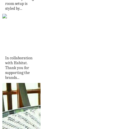
room setup is
styled by...
Finding your
Timeless Style with
Habitat (AD)
In collaboration
with Habitat.
Thank you for
supporting the
brands...