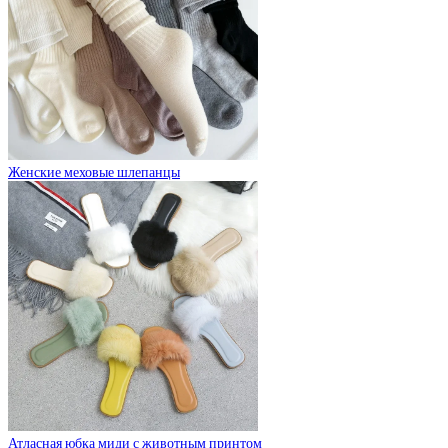
Женские меховые шлепанцы
Атласная юбка миди с животным принтом