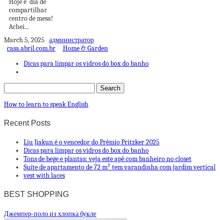
Hoje é dia de
compartilhar
centro de mesa!
Achei...
March 5, 2025
администратор
casa.abril.com.br
Home & Garden
Dicas para limpar os vidros do box do banho
How to learn to speak English
Recent Posts
Liu Jiakun é o vencedor do Prêmio Pritzker 2025
Dicas para limpar os vidros do box do banho
Tons de bege e plantas: veja este apê com banheiro no closet
Suíte de apartamento de 72 m² tem varandinha com jardim vertical
vest with laces
BEST SHOPPING
Джемпер-поло из хлопка букле