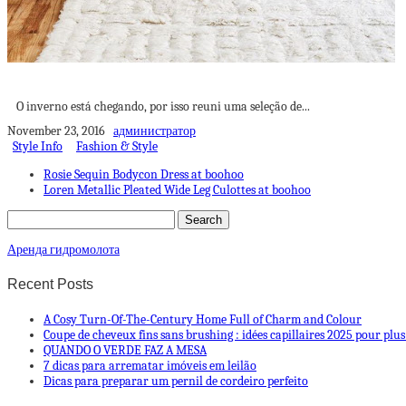
HORA DE PENSAR EM SE AQUECER
O inverno está chegando, por isso reuni uma seleção de...
November 23, 2016
администратор
Style Info
Fashion & Style
Rosie Sequin Bodycon Dress at boohoo
Loren Metallic Pleated Wide Leg Culottes at boohoo
Аренда гидромолота
Recent Posts
A Cosy Turn-Of-The-Century Home Full of Charm and Colour
Coupe de cheveux fins sans brushing : idées capillaires 2025 pour plu
QUANDO O VERDE FAZ A MESA
7 dicas para arrematar imóveis em leilão
Dicas para preparar um pernil de cordeiro perfeito