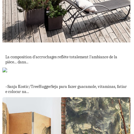
L'ART DE PRÉSENTER L'ART... EN HARMONIE
La composition d'accrochages reflète totalement l'ambiance de la
pièce... dans...
9 jeitos de aproveitar (sim) o caroço...
–Sanja Kostic/TreeHuggerSeja para fazer guacamole, vitaminas, fatiar
e colocar na...