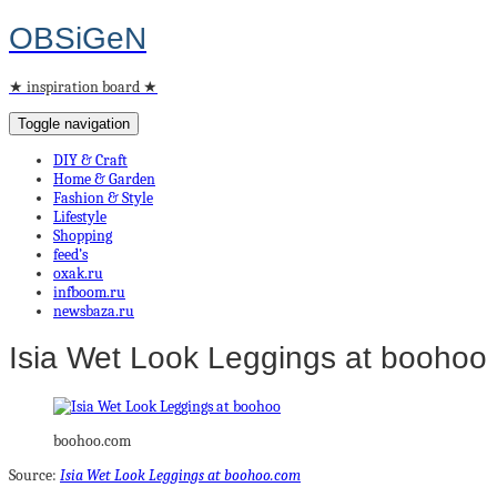
OBSiGeN
★ inspiration board ★
Toggle navigation
DIY & Craft
Home & Garden
Fashion & Style
Lifestyle
Shopping
feed’s
oxak.ru
infboom.ru
newsbaza.ru
Isia Wet Look Leggings at boohoo
boohoo.com
Source:
Isia Wet Look Leggings at boohoo.com