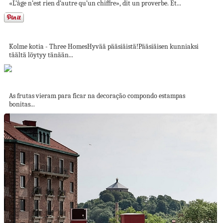
«L’âge n’est rien d’autre qu’un chiffre», dit un proverbe. Et...
Värikotipäivä
Kolme kotia - Three HomesHyvää pääsiäistä!Pääsiäisen kunniaksi
täältä löytyy tänään...
Frutismo: uma seleção de produtos com estampa...
As frutas vieram para ficar na decoração compondo estampas
bonitas...