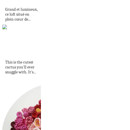
Paris dans un...
Grand et lumineux,
ce loft situé en
plein cœur de...
How to Make a
Cactus Pillow with...
This is the cutest
cactus you'll ever
snuggle with. It's...