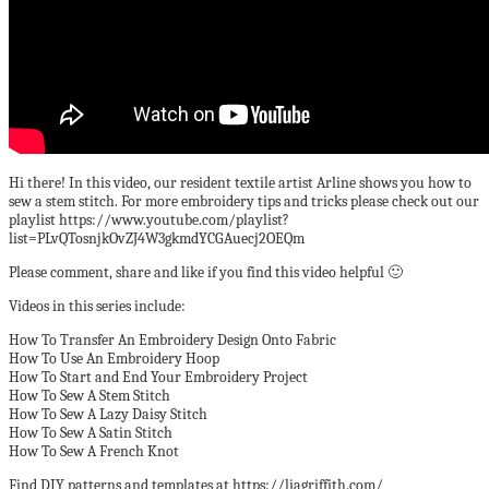
Hi there! In this video, our resident textile artist Arline shows you how to
sew a stem stitch. For more embroidery tips and tricks please check out our
playlist https://www.youtube.com/playlist?
list=PLvQTosnjkOvZJ4W3gkmdYCGAuecj2OEQm
Please comment, share and like if you find this video helpful 🙂
Videos in this series include:
How To Transfer An Embroidery Design Onto Fabric
How To Use An Embroidery Hoop
How To Start and End Your Embroidery Project
How To Sew A Stem Stitch
How To Sew A Lazy Daisy Stitch
How To Sew A Satin Stitch
How To Sew A French Knot
Find DIY patterns and templates at https://liagriffith.com/