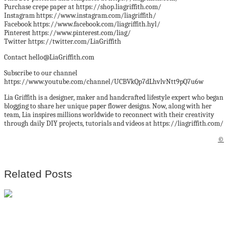
Purchase crepe paper at https://shop.liagriffith.com/
Instagram https://www.instagram.com/liagriffith/
Facebook https://www.facebook.com/liagriffith.hyl/
Pinterest https://www.pinterest.com/liag/
Twitter https://twitter.com/LiaGriffith
Contact hello@LiaGriffith.com
Subscribe to our channel
https://www.youtube.com/channel/UCBVkQp7dLhvlvNtt9pQ7u6w
Lia Griffith is a designer, maker and handcrafted lifestyle expert who began
blogging to share her unique paper flower designs. Now, along with her
team, Lia inspires millions worldwide to reconnect with their creativity
through daily DIY projects, tutorials and videos at https://liagriffith.com/
©
Related Posts
Un loft lumineux à