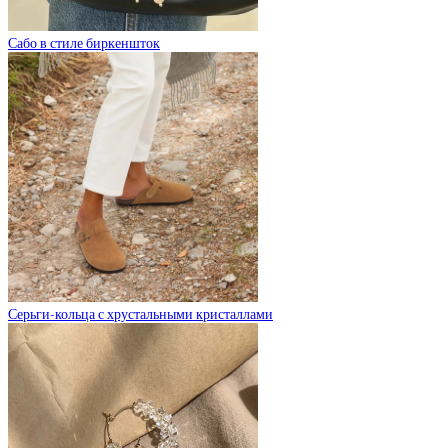
Сабо в стиле биркеншток
Серьги-кольца с хрустальными кристаллами