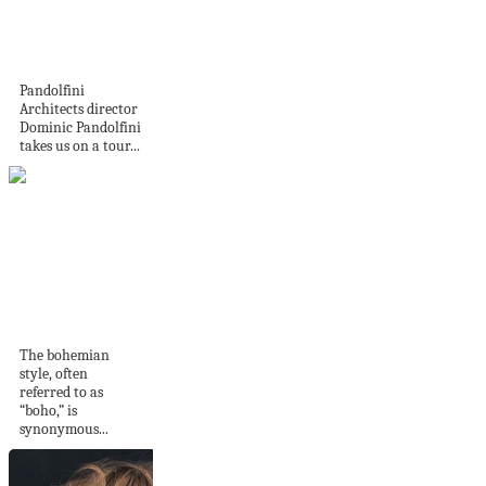
Where Architects
Live | Dominic
Pandolfini
Pandolfini
Architects director
Dominic Pandolfini
takes us on a tour...
Unleash Your
Living Room’s
Charm – Boho...
The bohemian
style, often
referred to as
“boho,” is
synonymous...