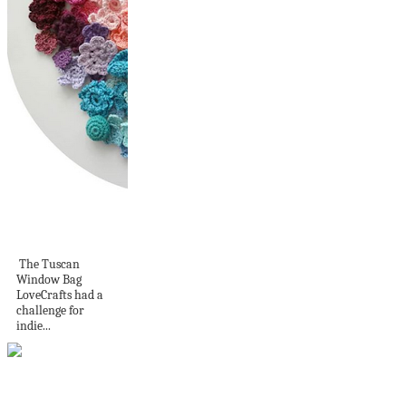
Expressing Myself
Through Crafts
The Tuscan
Window Bag
LoveCrafts had a
challenge for
indie...