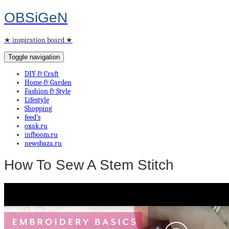
OBSiGeN
★ inspiration board ★
Toggle navigation
DIY & Craft
Home & Garden
Fashion & Style
Lifestyle
Shopping
feed’s
oxak.ru
infboom.ru
newsbaza.ru
How To Sew A Stem Stitch