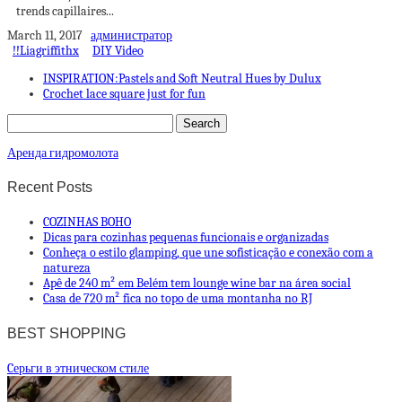
trends capillaires...
March 11, 2017
администратор
!!Liagriffithx
DIY Video
INSPIRATION:Pastels and Soft Neutral Hues by Dulux
Crochet lace square just for fun
Аренда гидромолота
Recent Posts
COZINHAS BOHO
Dicas para cozinhas pequenas funcionais e organizadas
Conheça o estilo glamping, que une sofisticação e conexão com a
natureza
Apê de 240 m² em Belém tem lounge wine bar na área social
Casa de 720 m² fica no topo de uma montanha no RJ
BEST SHOPPING
Cерьги в этническом стиле