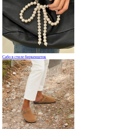
Сабо в стиле биркеншток