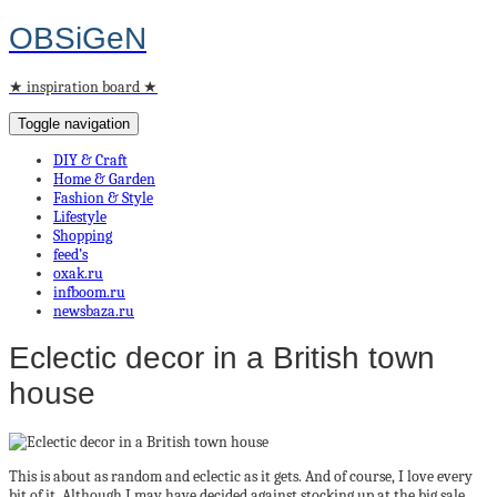
OBSiGeN
★ inspiration board ★
Toggle navigation
DIY & Craft
Home & Garden
Fashion & Style
Lifestyle
Shopping
feed’s
oxak.ru
infboom.ru
newsbaza.ru
Eclectic decor in a British town
house
This is about as random and eclectic as it gets. And of course, I love every
bit of it. Although I may have decided against stocking up at the big sale