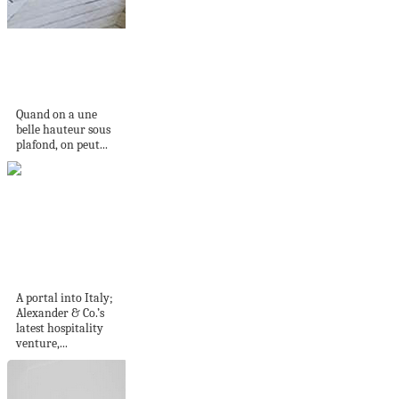
9 suspensions XXL
pour donner du
style...
Quand on a une
belle hauteur sous
plafond, on peut...
Genovese Coffee
House by Alexander
& Co.
A portal into Italy;
Alexander & Co.’s
latest hospitality
venture,...