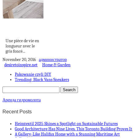
OPPOSITION
FONCÉE CLAIRE
Une pièce de vie en
longueur avec le
gris foncé...
November 20, 2016
администратор
desiretoinspire.net
Home & Garden
Pakowanie czyli DIY
Trending: Black Vans Sneakers
Аренда гидромолота
Recent Posts
Heimtextil 2025 Shines a Spotlight on Sustainable Futures
Good Architecture Has Nine Lives. This Toronto Building Proves It
A Gallery-Like Halifax Home with a Stunning Maritime Art