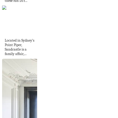
these fun DIY...
Sandcastle by Luigi
Rosselli Architects
and ALWILL...
Located in Sydney’s
Point Piper,
Sandcastle is a
family affair,...