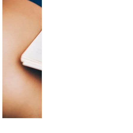
15 Journaling
Prompts That Will