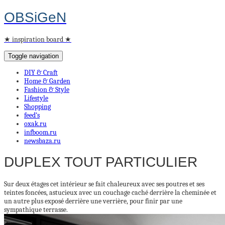
OBSiGeN
★ inspiration board ★
Toggle navigation
DIY & Craft
Home & Garden
Fashion & Style
Lifestyle
Shopping
feed’s
oxak.ru
infboom.ru
newsbaza.ru
DUPLEX TOUT PARTICULIER
Sur deux étages cet intérieur se fait chaleureux avec ses poutres et ses
teintes foncées, astucieux avec un couchage caché derrière la cheminée et
un autre plus exposé derrière une verrière, pour finir par une
sympathique terrasse.