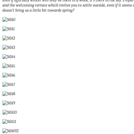
Even if officially winter will only be there in a week, it’s there in the sky.
Prepar
and the welcoming terrace which invites you to settle outside, even if it seems a
doesn’t bring us a little bit towards spring?