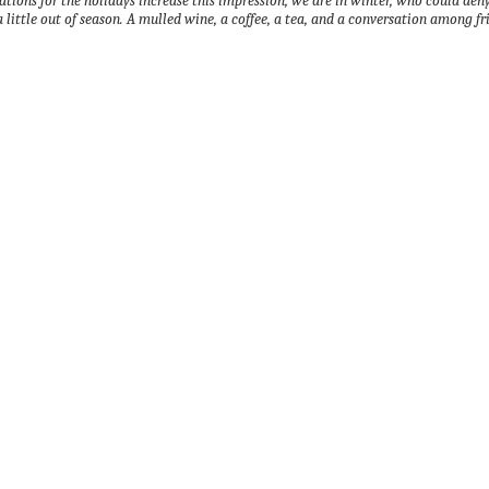
ations for the holidays increase this impression, we are in winter, who could deny
 little out of season.
A mulled wine, a coffee, a tea, and a conversation among f