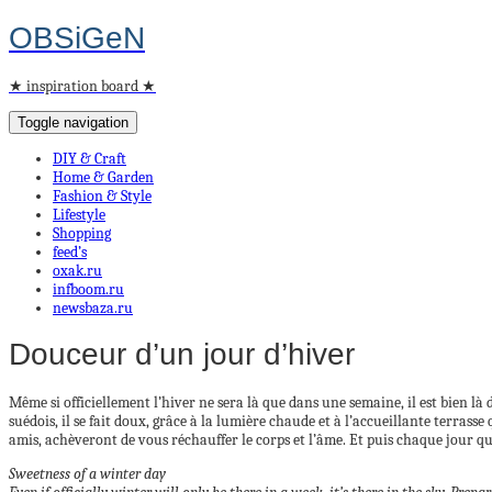
OBSiGeN
★ inspiration board ★
Toggle navigation
DIY & Craft
Home & Garden
Fashion & Style
Lifestyle
Shopping
feed’s
oxak.ru
infboom.ru
newsbaza.ru
Douceur d’un jour d’hiver
Même si officiellement l’hiver ne sera là que dans une semaine, il est bien l
suédois, il se fait doux, grâce à la lumière chaude et à l’accueillante terrass
amis, achèveront de vous réchauffer le corps et l’âme. Et puis chaque jour q
Sweetness of a winter day