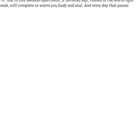
 it?
But in this Swedish apartment, it becomes soft, thanks to the warm light
riends, will complete to warm you body and soul.
And every day that passes