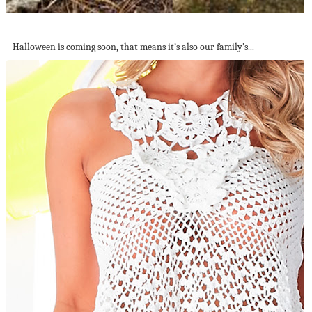
23 DIY Face Pumpkin Ideas That’s Fun...
Halloween is coming soon, that means it’s also our family’s...