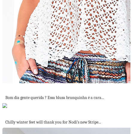
Blusa para o Verão - Linda!
Bom dia gente querida ? Essa blusa branquinha é a cara...
A designer rug that does good: Nodi’s...
Chilly winter feet will thank you for Nodi’s new Stripe...