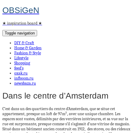
OBSiGeN
★ inspiration board ★
Toggle navigation
DIY & Craft
Home & Garden
Fashion & Style
Lifestyle
Shopping
feed’s
oxak.ru
infboom.ru
newsbaza.ru
Dans le centre d’Amsterdam
C’est dans un des quartiers du centre d’Amsterdam, que se situe cet
appartement, presque un loft de 97m², avec une unique chambre. Les
espaces sont vastes, délimités par des verrières intérieures, et sa vue sur la
rue est surprenante, presque comme s’il s’agissait d’une vitrine de magasin.
Situé dans un bâtiment ancien construit en 1912, des stores, ou des rideaux