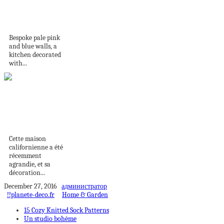
whimsical patterns
in an...
Bespoke pale pink
and blue walls, a
kitchen decorated
with...
Une décoration à
l’esprit
méditerranéen
Cette maison
californienne a été
récemment
agrandie, et sa
décoration...
December 27, 2016
администратор
!!planete-deco.fr
Home & Garden
15 Cozy Knitted Sock Patterns
Un studio bohème