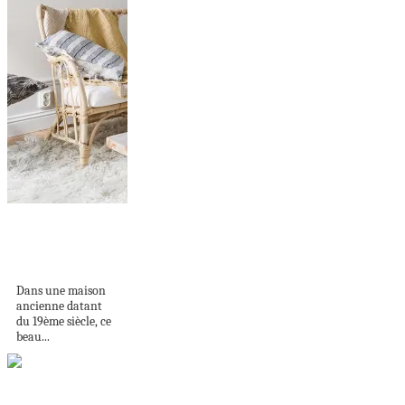
Un studio à la
décoration en
matériaux...
Dans une maison
ancienne datant
du 19ème siècle, ce
beau...
Pretty colours and