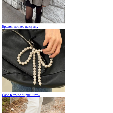
Брелок-подвес на сумку
Сабо в стиле биркеншток