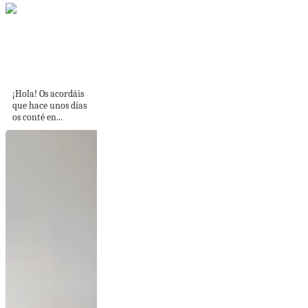
DIY navideño,
envolver regalos y
sorpresa con...
¡Hola! Os acordáis
que hace unos días
os conté en...