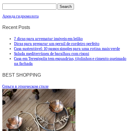
Аренда гидромолота
Recent Posts
7 dicas para arrematar imóveis em leilão
Dicas para preparar um pernil de cordeiro perfeito
Casa sustentável: 10 passos simples para uma rotina mais verde
Salada mediterrânea de bacalhau com risoni
Casa em Teresópolis tem esquadrias, tijolinhos e cimento queimado
na fachada
BEST SHOPPING
Cерьги в этническом стиле