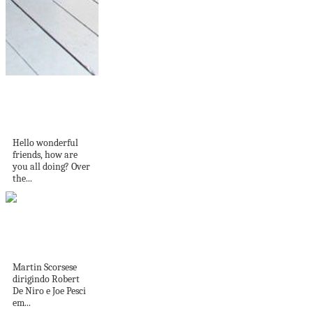
Divide And
Conquer: 6 Great
Ways To...
Hello wonderful
friends, how are
you all doing? Over
the...
Por dentro dos sets
de filmagens dos...
Martin Scorsese
dirigindo Robert
De Niro e Joe Pesci
em...