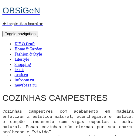
OBSiGeN
★ inspiration board ★
Toggle navigation
DIY & Craft
Home & Garden
Fashion & Style
Lifestyle
Shopping
feed’s
oxak.ru
infboom.ru
newsbaza.ru
COZINHAS CAMPESTRES
Cozinhas campestres com acabamento em madeira
enfatizam a estética natural, aconchegante e rústica,
e compõe lindamente com vigas expostas e pedra
natural. Essas cozinhas são eternas por seu charme
acolhedor e “vivido”.