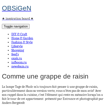
OBSiGeN
★ inspiration board ★
Toggle navigation
DIY & Craft
Home & Garden
Fashion & Style
Lifestyle
Shopping
feed’s
oxak.ru
infboom.ru
newsbaza.ru
Comme une grappe de raisin
La lampe Tage de Pholc m’a toujours fait penser à une grappe de raisin,
particulièrement dans sa version verte, vous n’êtes pas de mon avis? Avec
son rappel dans la cuisine, c’est l’élément qui reste en mémoire lorsqu’on a
fait le tour de cet appartement présenté par Entrance et photographié par
Anders Bergstedt