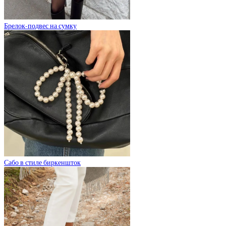
Брелок-подвес на сумку
Сабо в стиле биркеншток