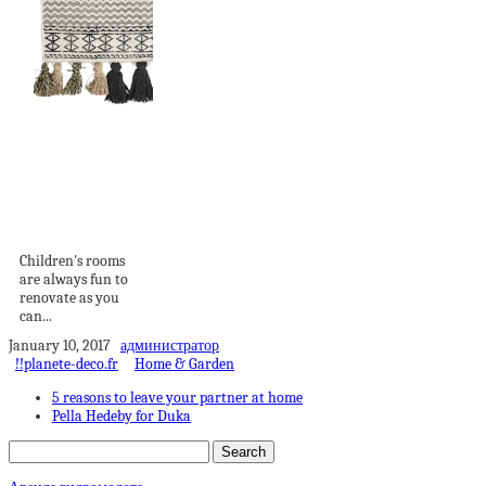
Small Space Make-
over: A Teen Boy's
Bedroom
Children's rooms
are always fun to
renovate as you
can...
January 10, 2017
администратор
!!planete-deco.fr
Home & Garden
5 reasons to leave your partner at home
Pella Hedeby for Duka