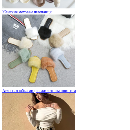
Женские меховые шлепанцы
Атласная юбка миди с животным принтом