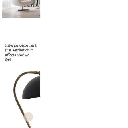
Restful Home
Designs With A
Focus On...
Interior decor isn’t
just aesthetics, it
affects how we
feel...