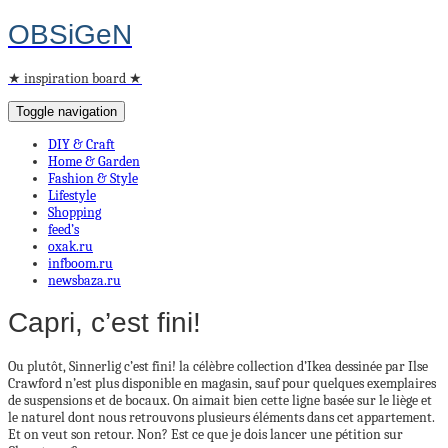
OBSiGeN
★ inspiration board ★
Toggle navigation
DIY & Craft
Home & Garden
Fashion & Style
Lifestyle
Shopping
feed’s
oxak.ru
infboom.ru
newsbaza.ru
Capri, c’est fini!
Ou plutôt, Sinnerlig c’est fini! la célèbre collection d’Ikea dessinée par Ilse
Crawford n’est plus disponible en magasin, sauf pour quelques exemplaires
de suspensions et de bocaux. On aimait bien cette ligne basée sur le liège et
le naturel dont nous retrouvons plusieurs éléments dans cet appartement.
Et on veut son retour. Non? Est ce que je dois lancer une pétition sur