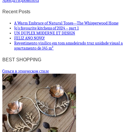
Аренда гидромолота
Recent Posts
A Warm Embrace of Natural Tones—The Whisperwood Home
Jo’s favourite kitchens of 2024 – part 1
UN DUPLEX MODERNE ET DESIGN
FELIZ ANO NOVO!
Revestimento vinílico em tom amadeirado traz unidade visual a
apartamento de 145 m²
BEST SHOPPING
Cерьги в этническом стиле