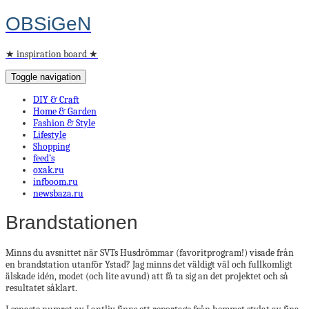
OBSiGeN
★ inspiration board ★
Toggle navigation
DIY & Craft
Home & Garden
Fashion & Style
Lifestyle
Shopping
feed’s
oxak.ru
infboom.ru
newsbaza.ru
Brandstationen
Minns du avsnittet när SVTs Husdrömmar (favoritprogram!) visade från
en brandstation utanför Ystad? Jag minns det väldigt väl och fullkomligt
älskade idén, modet (och lite avund) att få ta sig an det projektet och så
resultatet såklart.