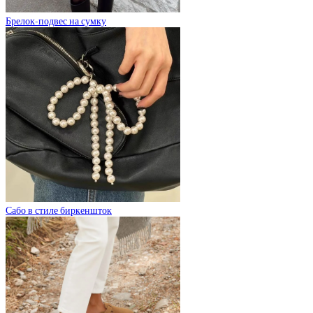
Брелок-подвес на сумку
Сабо в стиле биркеншток