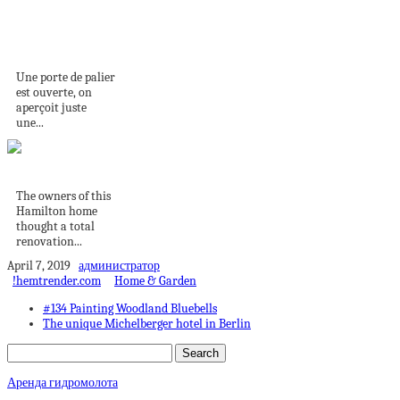
LA CURIOSITÉ
N'EST PAS UN
VILAIN DÉFAUT
Une porte de palier
est ouverte, on
aperçoit juste
une...
Learning curve
The owners of this
Hamilton home
thought a total
renovation...
April 7, 2019
администратор
!hemtrender.com
Home & Garden
#134 Painting Woodland Bluebells
The unique Michelberger hotel in Berlin
Аренда гидромолота