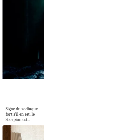
La déco selon votre
signe astrologique
:...
Signe du zodiaque
fort s’il en est, le
Scorpion est...