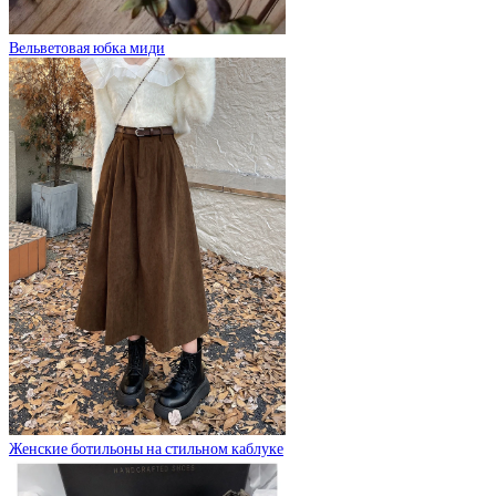
Вельветовая юбка миди
Женские ботильоны на стильном каблуке