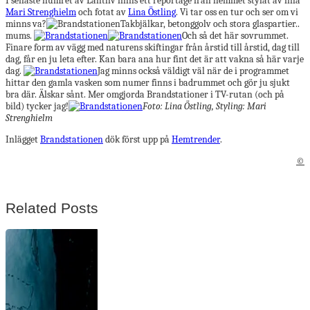
I senaste numret av Lantliv finns ett reportage från hemmet stylat av fina
Mari Strenghielm
och fotat av
Lina Östling
. Vi tar oss en tur och ser om vi
minns va?
Takbjälkar, betonggolv och stora glaspartier..
mums.
Och så det här sovrummet.
Finare form av vägg med naturens skiftingar från årstid till årstid, dag till
dag, får en ju leta efter. Kan bara ana hur fint det är att vakna så här varje
dag.
Jag minns också väldigt väl när de i programmet
hittar den gamla vasken som numer finns i badrummet och gör ju sjukt
bra där. Älskar sånt. Mer omgjorda Brandstationer i TV-rutan (och på
bild) tycker jag!
Foto: Lina Östling, Styling: Mari
Strenghielm
Inlägget
Brandstationen
dök först upp på
Hemtrender
.
©
Related Posts