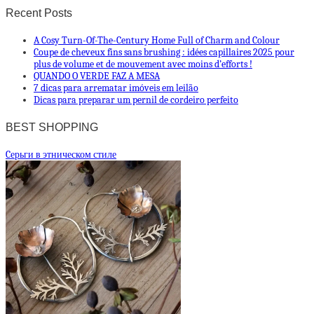
Recent Posts
A Cosy Turn-Of-The-Century Home Full of Charm and Colour
Coupe de cheveux fins sans brushing : idées capillaires 2025 pour
plus de volume et dе mouvement avec moins d’efforts !
QUANDO O VERDE FAZ A MESA
7 dicas para arrematar imóveis em leilão
Dicas para preparar um pernil de cordeiro perfeito
BEST SHOPPING
Cерьги в этническом стиле