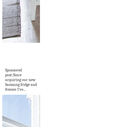
8 Cleaning Hacks
for a Gleaming
Refrigerator!
Sponsored
post:Since
acquiring our new
Samsung fridge and
freezer I've...