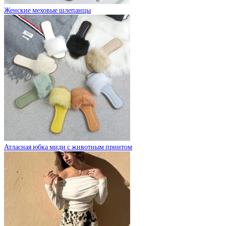
Женские меховые шлепанцы
Атласная юбка миди с животным принтом