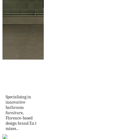
Nouveau Bathroom
Collection by
Bernhardt-Vella for
Ex.t
Specialising in
innovative
bathroom
furniture,
Florence-based
design brand Ex.t
mixes...