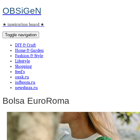
OBSiGeN
★ inspiration board ★
Toggle navigation
DIY & Craft
Home & Garden
Fashion & Style
Lifestyle
Shopping
feed’s
oxak.ru
infboom.ru
newsbaza.ru
Bolsa EuroRoma