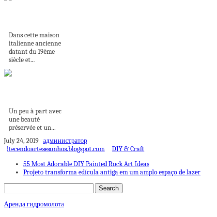
Noël italien en bleu
dans une maison...
Dans cette maison
italienne ancienne
datant du 19ème
siècle et...
Un petit paradis en
Corse
Un peu à part avec
une beauté
préservée et un...
July 24, 2019
администратор
!tecendoartesesonhos.blogspot.com
DIY & Craft
55 Most Adorable DIY Painted Rock Art Ideas
Projeto transforma edícula antiga em um amplo espaço de lazer
Аренда гидромолота