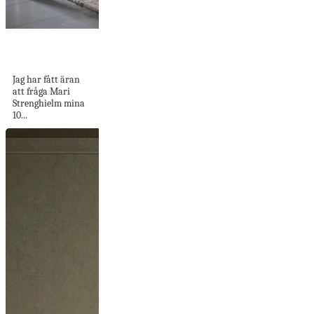
10 snabba med
Mari Strenghielm
Jag har fått äran
att fråga Mari
Strenghielm mina
10...