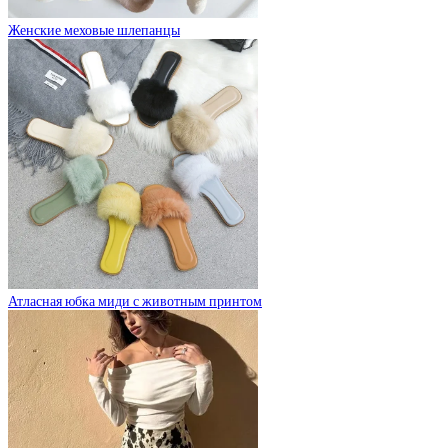
Женские меховые шлепанцы
Атласная юбка миди с животным принтом