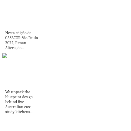
Árvores e plantas
permeiam loft que
reúne...
Nesta edição da
CASACOR São Paulo
2024, Renan
Altera, do...
Kitchen Covet |
Crafting a Modern
Australian...
We unpack the
blueprint design
behind five
Australian case-
study kitchens...