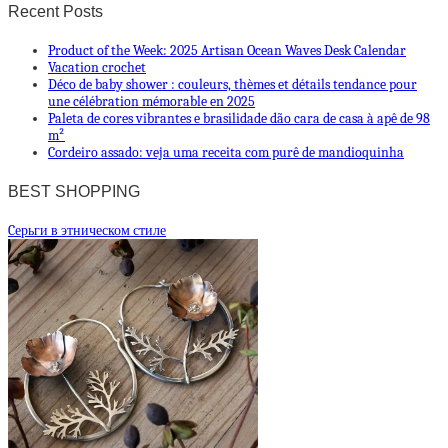
Recent Posts
Product of the Week: 2025 Artisan Ocean Waves Desk Calendar
Vacation crochet
Déco de baby shower : couleurs, thèmes et détails tendance pour
une célébration mémorable en 2025
Paleta de cores vibrantes e brasilidade dão cara de casa à apê de 98
m²
Cordeiro assado: veja uma receita com purê de mandioquinha
BEST SHOPPING
Cерьги в этническом стиле