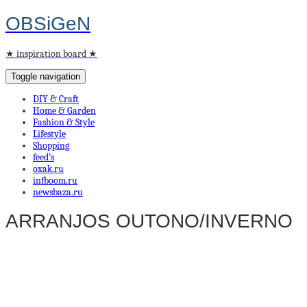
OBSiGeN
★ inspiration board ★
Toggle navigation
DIY & Craft
Home & Garden
Fashion & Style
Lifestyle
Shopping
feed’s
oxak.ru
infboom.ru
newsbaza.ru
ARRANJOS OUTONO/INVERNO