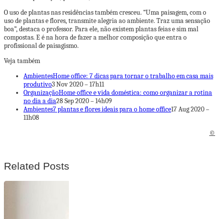
O uso de plantas nas residências também cresceu. “Uma paisagem, com o
uso de plantas e flores, transmite alegria ao ambiente. Traz uma sensação
boa”, destaca o professor. Para ele, não existem plantas feias e sim mal
compostas. E é na hora de fazer a melhor composição que entra o
profissional de paisagismo.
Veja também
Ambientes
Home office: 7 dicas para tornar o trabalho em casa mais
produtivo
3 Nov 2020 – 17h11
Organização
Home office e vida doméstica: como organizar a rotina
no dia a dia
28 Sep 2020 – 14h09
Ambientes
7 plantas e flores ideais para o home office
17 Aug 2020 –
11h08
©
Related Posts