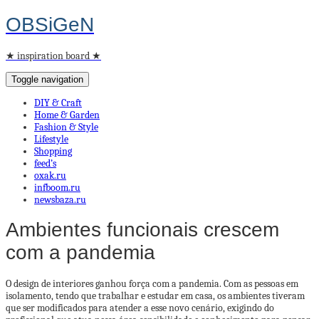
OBSiGeN
★ inspiration board ★
Toggle navigation
DIY & Craft
Home & Garden
Fashion & Style
Lifestyle
Shopping
feed’s
oxak.ru
infboom.ru
newsbaza.ru
Ambientes funcionais crescem
com a pandemia
O design de interiores ganhou força com a pandemia. Com as pessoas em
isolamento, tendo que trabalhar e estudar em casa, os ambientes tiveram
que ser modificados para atender a esse novo cenário, exigindo do