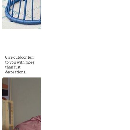
10 Ideas For
Beautiful Outdoor
Lighting At...
Give outdoor fun
to you with more
than just
decorations...