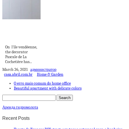
A cheerful and
friendly holiday
home on...
On l'île vendéenne,
the decorator
Pascale de La
Cochetière has...
March 26, 2021
администратор
casa.abril.com.br
Home & Garden
O erro mais comum do home office
Beautiful apartment with delicate colors
Аренда гидромолота
Recent Posts