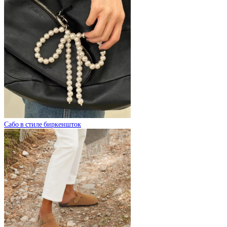
Сабо в стиле биркеншток