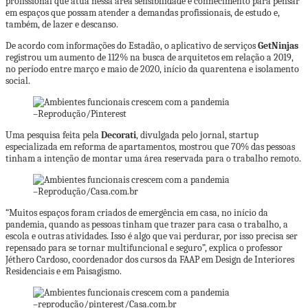
profissional que atua nessa área sensibilidade e conhecimento para pensar
em espaços que possam atender a demandas profissionais, de estudo e,
também, de lazer e descanso.
De acordo com informações do Estadão, o aplicativo de serviços
GetNinjas
registrou um aumento de 112% na busca de arquitetos em relação a 2019,
no período entre março e maio de 2020, início da quarentena e isolamento
social.
–
Reprodução/Pinterest
Uma pesquisa feita pela
Decorati
, divulgada pelo jornal, startup
especializada em reforma de apartamentos, mostrou que 70% das pessoas
tinham a intenção de montar uma área reservada para o trabalho remoto.
–
Reprodução/Casa.com.br
“Muitos espaços foram criados de emergência em casa, no início da
pandemia, quando as pessoas tinham que trazer para casa o trabalho, a
escola e outras atividades. Isso é algo que vai perdurar, por isso precisa ser
repensado para se tornar multifuncional e seguro”, explica o professor
Jéthero Cardoso, coordenador dos cursos da FAAP em Design de Interiores
Residenciais e em Paisagismo.
–
reprodução/pinterest/Casa.com.br