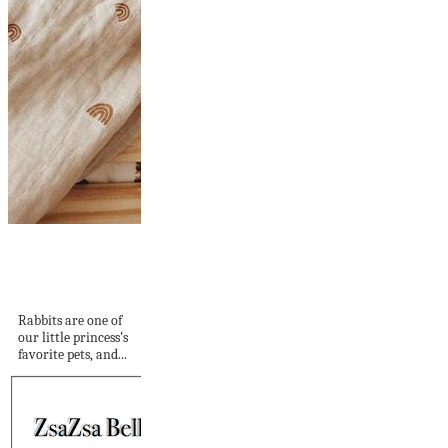
8 Easy Ways To
Make Bunny
Cages...
Rabbits are one of
our little princess’s
favorite pets, and...