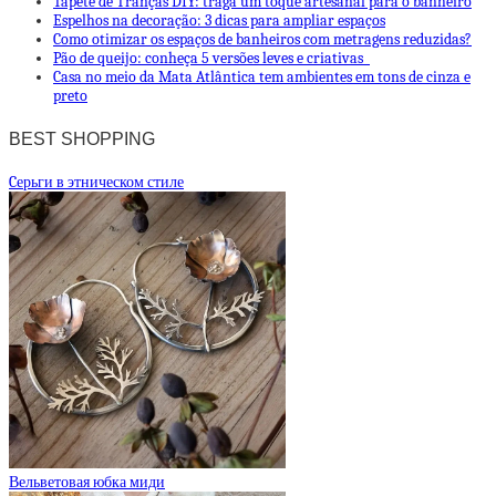
Tapete de Tranças DIY: traga um toque artesanal para o banheiro
Espelhos na decoração: 3 dicas para ampliar espaços
Como otimizar os espaços de banheiros com metragens reduzidas?
Pão de queijo: conheça 5 versões leves e criativas
Casa no meio da Mata Atlântica tem ambientes em tons de cinza e
preto
BEST SHOPPING
Cерьги в этническом стиле
Вельветовая юбка миди