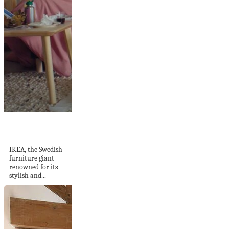
IKEA Shows Its
Home Goods in a...
IKEA, the Swedish
furniture giant
renowned for its
stylish and...