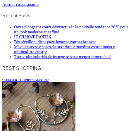
Аренда гидромолота
Recent Posts
Carré plongeant court déstructuré : la nouvelle tendance 2025 pour
un look moderne et raffiné
LE CHARME D’ANTAN
Pós réveillon: dicas para lavar as roupas brancas
Móveis curvos e cores claras criam atmosfera escandinava e
minimalista em apê
Trouxinha colorida de frango: sabor e menos desperdício!
BEST SHOPPING
Cерьги в этническом стиле