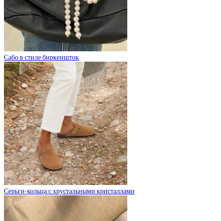
Сабо в стиле биркеншток
Серьги-кольца с хрустальными кристаллами