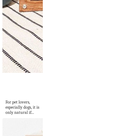
35 Awesome Dog
House Decorations
That Will...
For pet lovers,
especially dogs, it is
only natural if...