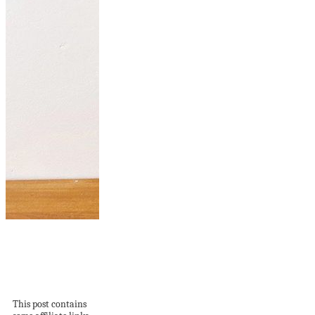
Modern Macrame
Wall Hangings
Display Colorful
Flowers...
This post contains