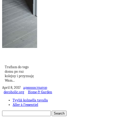
Dom z dekoracją
vintage
Trafiam do tego
domu po raz
kolejny i przyznaję
Wam...
April 8, 2017
администратор
decoholic.org
Home & Garden
Tyyliä kolmella tavalla
Aller à l’essentiel