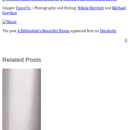
Images:
Cup of Jo
/ Photography and Styling:
Nikole Herriott
and
Michael
Graydon
The post
A Bibliophile’s Beautiful Haven
appeared first on
Decoholic
.
©
Related Posts