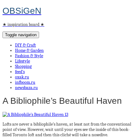
OBSiGeN
★ inspiration board ★
Toggle navigation
DIY & Craft
Home & Garden
Fashion & Style
Lifestyle
Shopping
feed’s
oxak.ru
infboom.ru
newsbaza.ru
A Bibliophile’s Beautiful Haven
Lofts are never a bibliophile’s haven, at least not from the conventional
point of view. However, wait until your eyes see the inside of this book-
filled Toronto loft and then this cliché will take a nosedive.