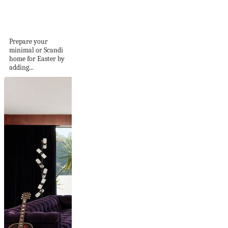
6 Chic ways to
make a
Scandinavian...
Prepare your
minimal or Scandi
home for Easter by
adding...