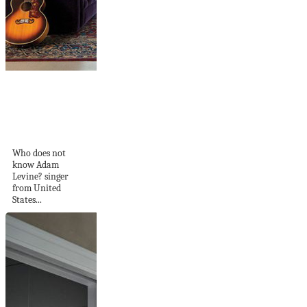
Adam Levine
Hollywood Hills
Home With
Vintage...
Who does not
know Adam
Levine? singer
from United
States...