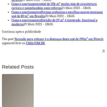
Casas e apartamentos
Apê de 206 m² ganha mix de arquitetura
carioca e neozelandesa após reforma
21 Maio 2022 – 13h05
Casas e apartamentos
Formas orgânicas e escolhas suaves pontuam
apê de 80 m² em Brasília
20 Maio 2022 – 13h05
Casas e apartamentos
Estúdio de 29 m² é integrado, funcional e
moderno
19 Maio 2022 – 13h05
Continua após a publicidade
The post
Varanda para relaxar é o destaque deste apê de 190m² em Niterói
appeared first on
CASA.COM.BR
.
©
Related Posts