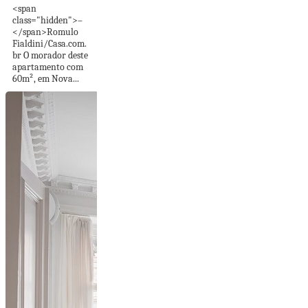
<span
class="hidden">–
</span>Romulo
Fialdini/Casa.com.
br O morador deste
apartamento com
60m², em Nova...