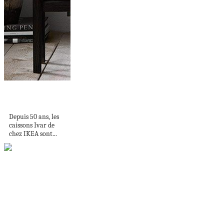
Ikea hack : que
faire avec les...
Depuis 50 ans, les
caissons Ivar de
chez IKEA sont...
Apê alugado de
60m² ganha
personalidade com...