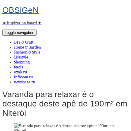
OBSiGeN
★ inspiration board ★
Toggle navigation
DIY & Craft
Home & Garden
Fashion & Style
Lifestyle
Shopping
feed’s
oxak.ru
infboom.ru
newsbaza.ru
Varanda para relaxar é o
destaque deste apê de 190m² em
Niterói