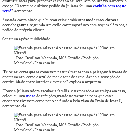
embutir
, ideal para preparar carnes ao ar livre, sem poluir visualmente o
espaço. “O terceiro e último pedido da Juliana foi uma
cozinha com toque
retrô
”, acrescenta.
Amanda conta ainda que buscou criar ambientes
modernos, claros e
aconchegantes
, seguindo um estilo contemporâneo com toques clássicos, a
pedido da própria cliente.
Continua após a publicidade
–
Foto: Denilson Machado, MCA Estúdio/Produção:
MarxCarol/Casa.com.br
“Priorizei cores que se conectam naturalmente com a paisagem à frente do
apartamento, como o azul do mar e tons de areia, dando a sensação de
continuidade entre interior e exterior”, explica a arquiteta.
“Como a Juliana adora receber a família, o namorado e os amigos em casa,
coloquei uma
mesa
de refeições grande na varanda para que esses
encontros tivessem como pano de fundo a bela vista da Praia de Icaraí”,
acrescenta ela.
–
Foto: Denilson Machado, MCA Estúdio/Produção:
MarxCarol/Casa.com.br