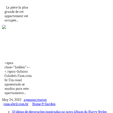
La pièce la plus
grande de cet
appartement est
occupée...
Madeira, algodão e
linho dão um ar...
<span
class="hidden">–
</span>Juliano
Colodeti/Casa.com.
br Um casal
aposentado se
mudou para este
apartamento...
May 24, 2022
администратор
casa.abril.com.br
Home & Garden
13 ideias de decorações inspiradas no novo álbum do Harry Styles