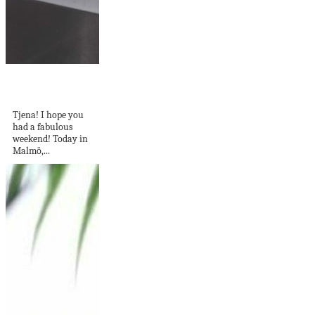
5 Ways To Rock
The Blue And...
Tjena! I hope you
had a fabulous
weekend! Today in
Malmö,...