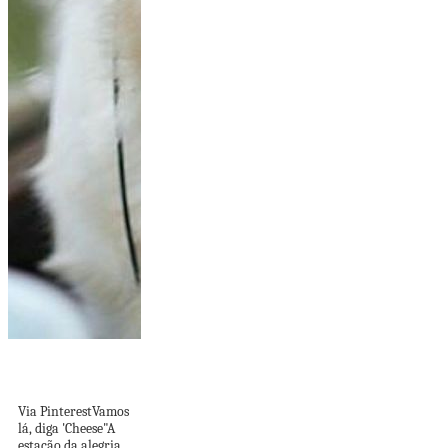
REVISTA DE FIM
DE SEMANA - A...
Via PinterestVamos
lá, diga 'Cheese"A
estação da alegria