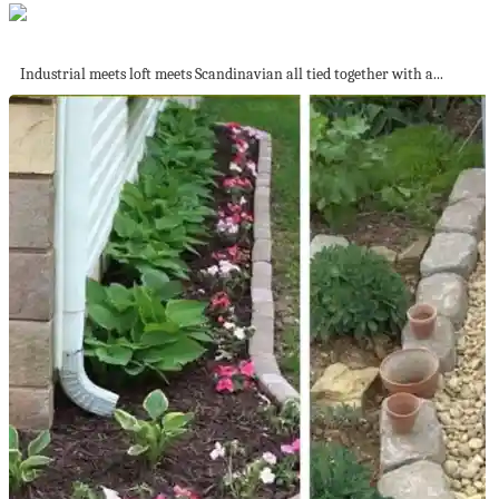
Kraków Apartment
Industrial meets loft meets Scandinavian all tied together with a...