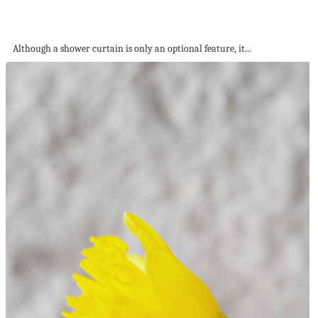
Remarkable Ceiling Track Shower Curtain Ideas You...
Although a shower curtain is only an optional feature, it...