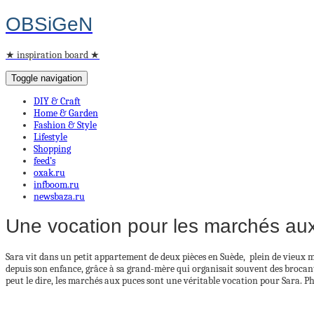
OBSiGeN
★ inspiration board ★
Toggle navigation
DIY & Craft
Home & Garden
Fashion & Style
Lifestyle
Shopping
feed’s
oxak.ru
infboom.ru
newsbaza.ru
Une vocation pour les marchés au
Sara vit dans un petit appartement de deux pièces en Suède, plein de vieux m
depuis son enfance, grâce à sa grand-mère qui organisait souvent des brocantes.
peut le dire, les marchés aux puces sont une véritable vocation pour Sara. Ph