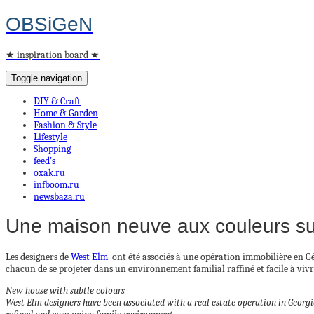
OBSiGeN
★ inspiration board ★
Toggle navigation
DIY & Craft
Home & Garden
Fashion & Style
Lifestyle
Shopping
feed’s
oxak.ru
infboom.ru
newsbaza.ru
Une maison neuve aux couleurs su
Les designers de
West Elm
ont été associés à une opération immobilière en Gé
chacun de se projeter dans un environnement familial raffiné et facile à vivr
New house with subtle colours
West Elm designers have been associated with a real estate operation in Georgia 