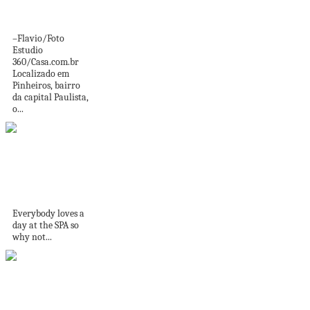
Cantinho de bar é
destaque em apê...
–Flavio/Foto
Estudio
360/Casa.com.br
Localizado em
Pinheiros, bairro
da capital Paulista,
o...
5 Easy tricks to
make your
bathroom...
Everybody loves a
day at the SPA so
why not...