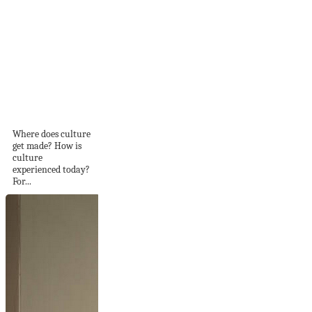
Out Now: Our
Sept/Oct 2024 Issue
Delves...
Where does culture
get made? How is
culture
experienced today?
For...