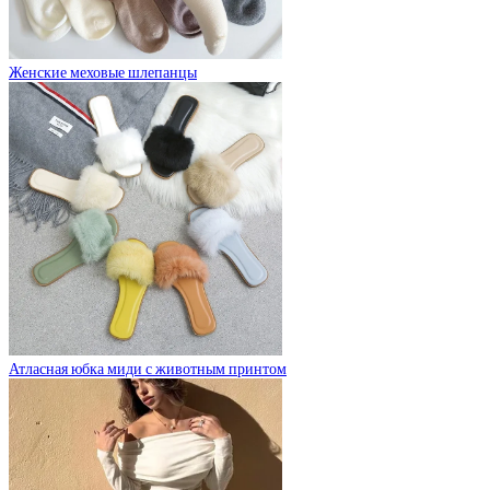
Женские меховые шлепанцы
Атласная юбка миди с животным принтом