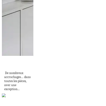
DÉCO SUR LES
MURS
De nombreux
accrochages… dans
toutes les pièces,
avec une
exception...