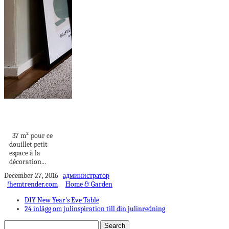
DOUILLET PETIT
ESPACE
37 m² pour ce
douillet petit
espace à la
décoration...
December 27, 2016
администратор
!hemtrender.com
Home & Garden
DIY New Year’s Eve Table
24 inlägg om julinspiration till din julinredning