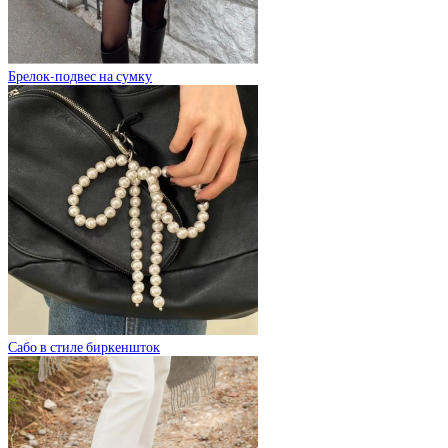
Брелок-подвес на сумку
Сабо в стиле биркеншток