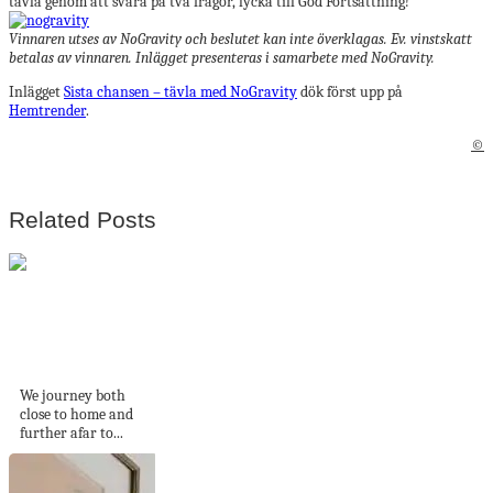
tävla genom att svara på två frågor, lycka till God Fortsättning!
Vinnaren utses av NoGravity och beslutet kan inte överklagas. Ev. vinstskatt
betalas av vinnaren. Inlägget presenteras i samarbete med
NoGravity
.
Inlägget
Sista chansen – tävla med NoGravity
dök först upp på
Hemtrender
.
©
Related Posts
Best of Est 2018:
Design Hotels
We journey both
close to home and
further afar to...