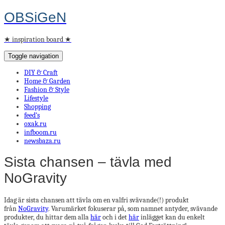
OBSiGeN
★ inspiration board ★
Toggle navigation
DIY & Craft
Home & Garden
Fashion & Style
Lifestyle
Shopping
feed’s
oxak.ru
infboom.ru
newsbaza.ru
Sista chansen – tävla med
NoGravity
Idag är sista chansen att tävla om en valfri svävande(!) produkt
från
NoGravity
. Varumärket fokuserar på, som namnet antyder, svävande
produkter, du hittar dem alla
här
och i det
här
inlägget kan du enkelt