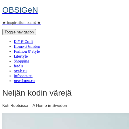
OBSiGeN
★ inspiration board ★
Toggle navigation
DIY & Craft
Home & Garden
Fashion & Style
Lifestyle
Shopping
feed’s
oxak.ru
infboom.ru
newsbaza.ru
Neljän kodin värejä
Koti Ruotsissa – A Home in Sweden