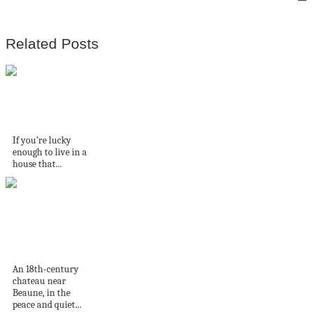
Related Posts
Small walk in closet
ideas
If you’re lucky
enough to live in a
house that...
An 18th-century
château near
Beaune, France
An 18th-century
chateau near
Beaune, in the
peace and quiet...