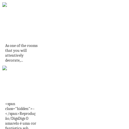
Warm and Cheerful
Bedroom
As one of the rooms
that you will
attentively
decorate,...
40 banheiros
amarelos para
pessoas vibrantes
<span
class="hidden">–
</span>Reproduç
ão/DigsDigs O
amarelo é uma cor
fantástica sob