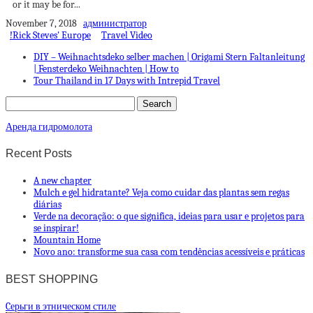
or it may be for...
November 7, 2018
администратор
!Rick Steves' Europe
Travel Video
DIY – Weihnachtsdeko selber machen | Origami Stern Faltanleitung
| Fensterdeko Weihnachten | How to
Tour Thailand in 17 Days with Intrepid Travel
Аренда гидромолота
Recent Posts
A new chapter
Mulch e gel hidratante? Veja como cuidar das plantas sem regas
diárias
Verde na decoração: o que significa, ideias para usar e projetos para
se inspirar!
Mountain Home
Novo ano: transforme sua casa com tendências acessíveis e práticas
BEST SHOPPING
Cерьги в этническом стиле