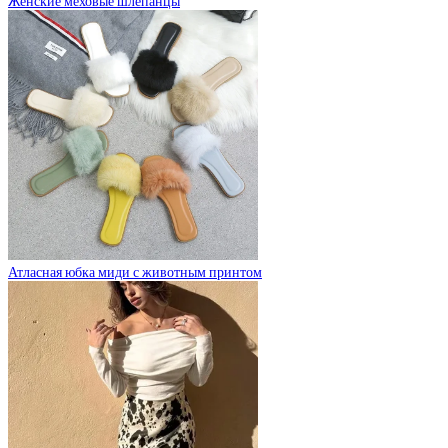
Женские меховые шлепанцы
Атласная юбка миди с животным принтом