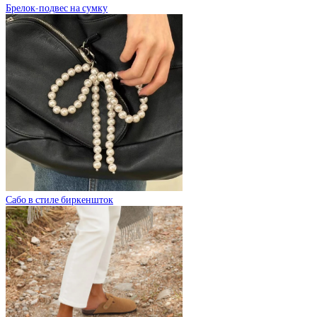
Брелок-подвес на сумку
Сабо в стиле биркеншток