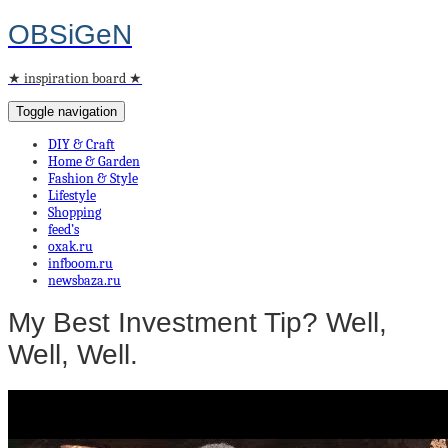
OBSiGeN
★ inspiration board ★
Toggle navigation
DIY & Craft
Home & Garden
Fashion & Style
Lifestyle
Shopping
feed’s
oxak.ru
infboom.ru
newsbaza.ru
My Best Investment Tip? Well,
Well, Well.