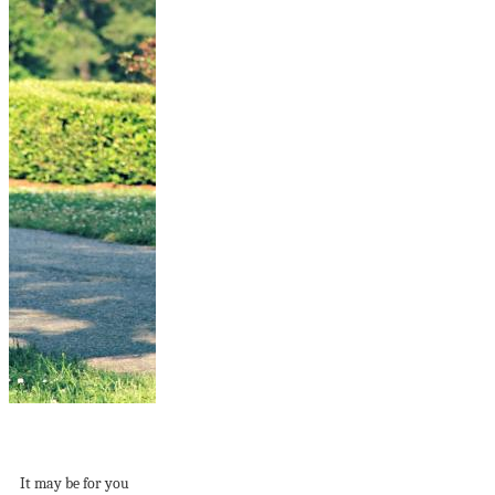
These 25 DIY Tutus
Will Have You...
It may be for you