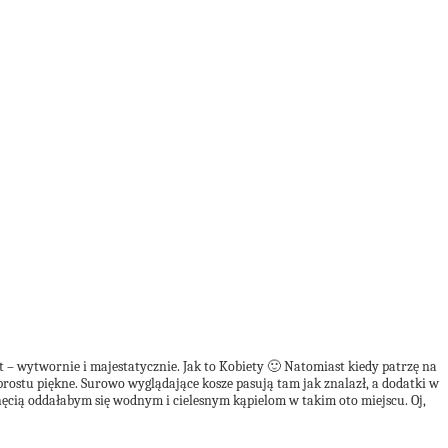
t – wytwornie i majestatycznie. Jak to Kobiety 🙂 Natomiast kiedy patrzę na
prostu piękne. Surowo wyglądające kosze pasują tam jak znalazł, a dodatki w
chęcią oddałabym się wodnym i cielesnym kąpielom w takim oto miejscu. Oj,