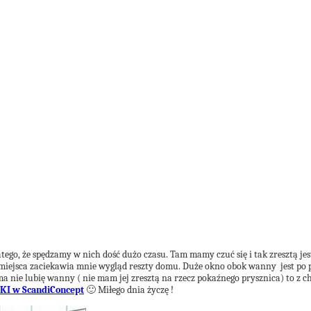
tego, że spędzamy w nich dość dużo czasu. Tam mamy czuć się i tak zresztą jes
 miejsca zaciekawia mnie wygląd
reszty
domu
.
Duże
okno
obok
wanny
jest
po 
a nie lubię wanny ( nie mam jej zresztą na rzecz pokaźnego prysznica) to z 
I w ScandiConcept
🙂 Miłego dnia życzę !