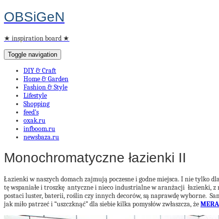
OBSiGeN
★ inspiration board ★
Toggle navigation
DIY & Craft
Home & Garden
Fashion & Style
Lifestyle
Shopping
feed’s
oxak.ru
infboom.ru
newsbaza.ru
Monochromatyczne łazienki II
Łazienki w naszych domach zajmują poczesne i godne miejsca. I nie tylko dla
t
ę wspaniałe i troszkę
antyczne i nieco industrialne w aranżacji
łazienki
, z
postaci luster, baterii, roślin czy innych decorów, są naprawdę wyborne.
Sam
jak miło patrzeć i “uszczknąć” dla siebie kilka pomysłów zwłaszcza, że
MERAK