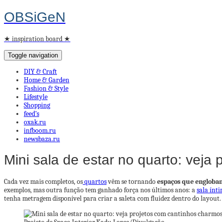
OBSiGeN
★ inspiration board ★
Toggle navigation
DIY & Craft
Home & Garden
Fashion & Style
Lifestyle
Shopping
feed’s
oxak.ru
infboom.ru
newsbaza.ru
Mini sala de estar no quarto: veja
Cada vez mais completos, os
quartos
vêm se tornando
espaços que englobam
exemplos, mas outra função tem ganhado força nos últimos anos: a
sala ínt
tenha metragem disponível para criar a saleta com fluidez dentro do layout.