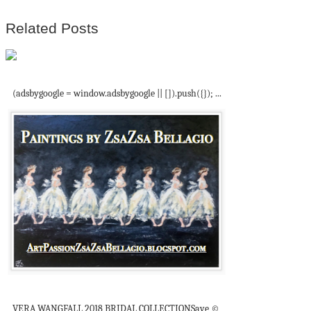
Related Posts
Crochet flowers
(adsbygoogle = window.adsbygoogle || []).push({}); ...
Vera Wang Bridal
VERA WANGFALL 2018 BRIDAL COLLECTIONSave ©