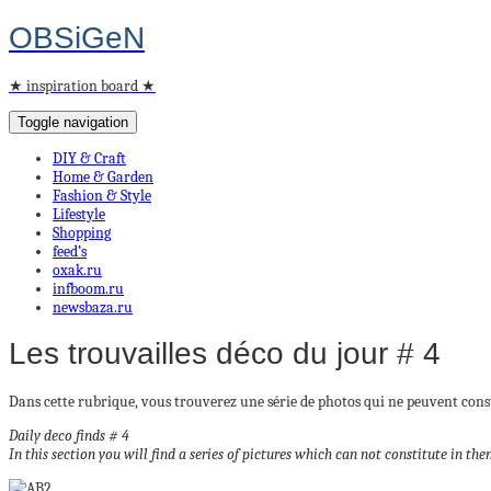
OBSiGeN
★ inspiration board ★
Toggle navigation
DIY & Craft
Home & Garden
Fashion & Style
Lifestyle
Shopping
feed’s
oxak.ru
infboom.ru
newsbaza.ru
Les trouvailles déco du jour # 4
Dans cette rubrique, vous trouverez une série de photos qui ne peuvent const
Daily deco finds # 4
In this section you will find a series of pictures which can not constitute in 