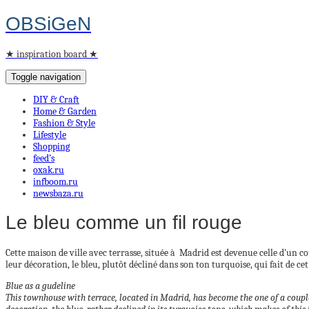
OBSiGeN
★ inspiration board ★
Toggle navigation
DIY & Craft
Home & Garden
Fashion & Style
Lifestyle
Shopping
feed’s
oxak.ru
infboom.ru
newsbaza.ru
Le bleu comme un fil rouge
Cette maison de ville avec terrasse, située à Madrid est devenue celle d’un cou
leur décoration, le bleu, plutôt décliné dans son ton turquoise, qui fait de ce
Blue as a gudeline
This townhouse with terrace, located in Madrid, has become the one of a couple 