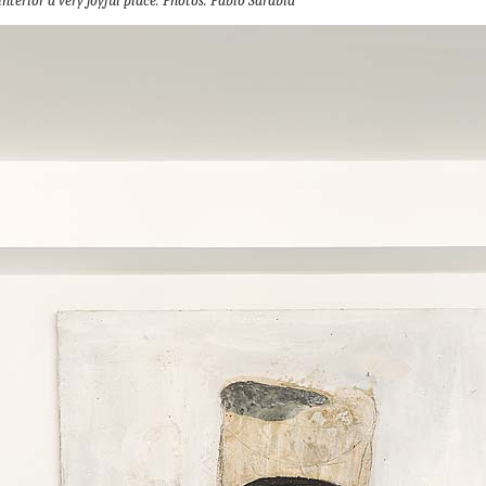
nterior a very joyful place.
Photos: Pablo Sarabia