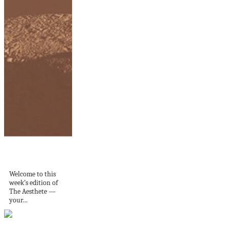
The Aesthete, Issue
7: Desert Dreams
Welcome to this
week’s edition of
The Aesthete —
your...