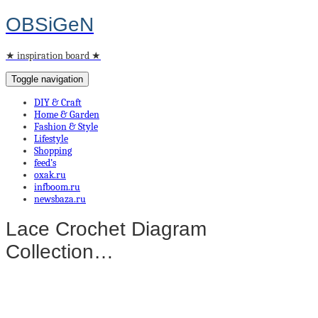
OBSiGeN
★ inspiration board ★
Toggle navigation
DIY & Craft
Home & Garden
Fashion & Style
Lifestyle
Shopping
feed’s
oxak.ru
infboom.ru
newsbaza.ru
Lace Crochet Diagram
Collection…