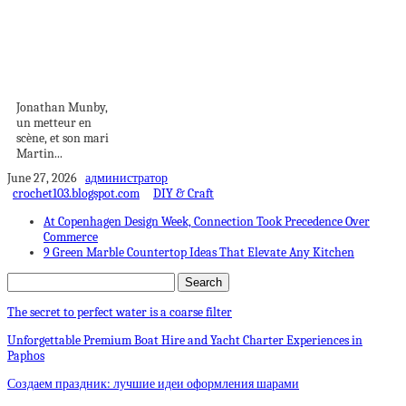
Une maison
londonienne
rénovée par un
cabinet...
Jonathan Munby,
un metteur en
scène, et son mari
Martin...
June 27, 2026
администратор
crochet103.blogspot.com
DIY & Craft
At Copenhagen Design Week, Connection Took Precedence Over
Commerce
9 Green Marble Countertop Ideas That Elevate Any Kitchen
The secret to perfect water is a coarse filter
Unforgettable Premium Boat Hire and Yacht Charter Experiences in
Paphos
Создаем праздник: лучшие идеи оформления шарами