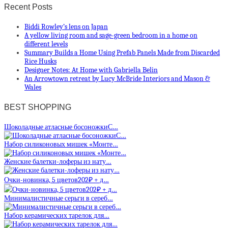
Recent Posts
Biddi Rowley’s lens on Japan
A yellow living room and sage-green bedroom in a home on
different levels
Summary Builds a Home Using Prefab Panels Made from Discarded
Rice Husks
Designer Notes: At Home with Gabriella Belin
An Arrowtown retreat by Lucy McBride Interiors and Mason &
Wales
BEST SHOPPING
Шоколадные атласные босоножкиС…
Набор силиконовых мишек «Монте…
Женские балетки-лоферы из нату…
Очки-новинка, 5 цветов202₽ + д…
Минималистичные серьги в сереб…
Набор керамических тарелок для…