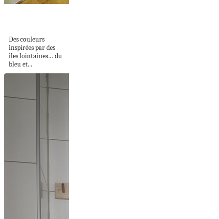
DES BLEUS ET DES
VERTS LAGON
Des couleurs
inspirées par des
îles lointaines… du
bleu et...