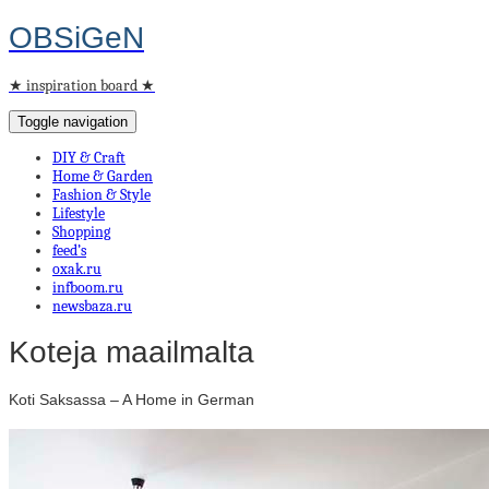
OBSiGeN
★ inspiration board ★
Toggle navigation
DIY & Craft
Home & Garden
Fashion & Style
Lifestyle
Shopping
feed’s
oxak.ru
infboom.ru
newsbaza.ru
Koteja maailmalta
Koti Saksassa – A Home in German