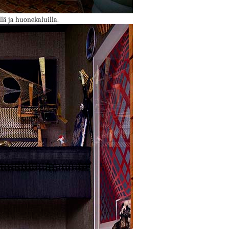
llä ja huonekaluilla.