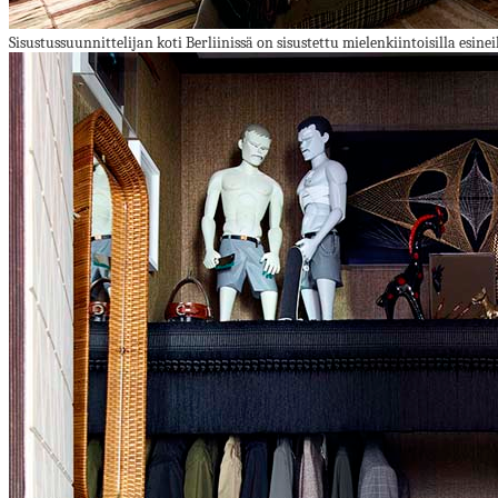
Sisustussuunnittelijan koti Berliinissä on sisustettu mielenkiintoisilla esinei