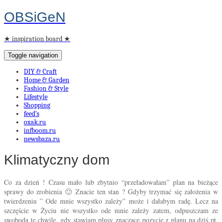
OBSiGeN
★ inspiration board ★
Toggle navigation
DIY & Craft
Home & Garden
Fashion & Style
Lifestyle
Shopping
feed’s
oxak.ru
infboom.ru
newsbaza.ru
Klimatyczny dom
Co za dzień ! Czasu mało lub zbytnio “przeładowałam” plan na bieżące
sprawy do zrobienia 🙂 Znacie ten stan ? Gdyby trzymać się założenia w
twierdzeniu ” Ode mnie wszystko zależy” może i dałabym radę. Lecz na
szczęście w Życiu nie wszystko ode mnie zależy zatem, odpuszczam ze
swobodą te chwile, gdy stawiam plusy znaczące pozycje z planu na dziś pt.