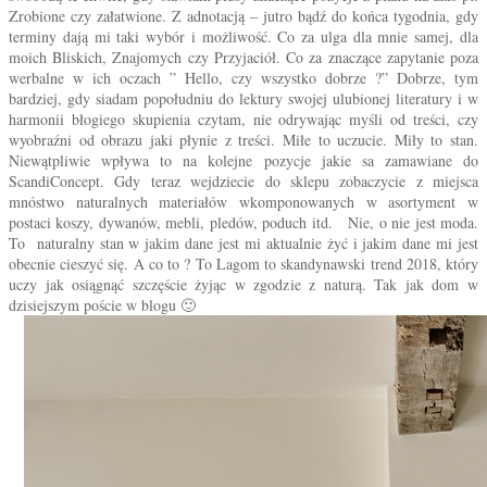
Zrobione czy załatwione. Z adnotacją – jutro bądź do końca tygodnia, gdy
terminy dają mi taki wybór i możliwość. Co za ulga dla mnie samej, dla
moich Bliskich, Znajomych czy Przyjaciół. Co za znaczące zapytanie poza
werbalne w ich oczach ” Hello, czy wszystko dobrze ?” Dobrze, tym
bardziej, gdy siadam popołudniu do lektury swojej ulubionej literatury i w
harmonii błogiego skupienia czytam, nie odrywając myśli od treści, czy
wyobraźni od obrazu jaki płynie z treści. Miłe to uczucie. Miły to stan.
Niewątpliwie wpływa to na kolejne pozycje jakie sa zamawiane do
ScandiConcept. Gdy teraz wejdziecie do sklepu zobaczycie z miejsca
mnóstwo naturalnych materiałów wkomponowanych w asortyment w
postaci koszy, dywanów, mebli, pledów, poduch itd. Nie, o nie jest moda.
To naturalny stan w jakim dane jest mi aktualnie żyć i jakim dane mi jest
obecnie cieszyć się. A co to ? To Lagom to skandynawski trend 2018, który
uczy jak osiągnąć szczęście żyjąc w zgodzie z naturą. Tak jak dom w
dzisiejszym poście w blogu 🙂