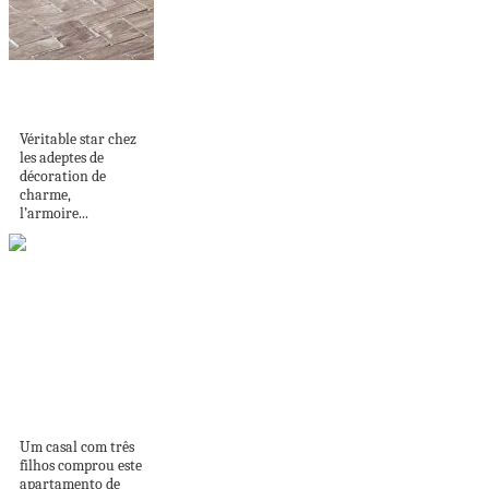
Le charme de
l’armoire parisienne
Véritable star chez
les adeptes de
décoration de
charme,
l’armoire...
Apê de 190m²
ganha área de
copa...
Um casal com três
filhos comprou este
apartamento de