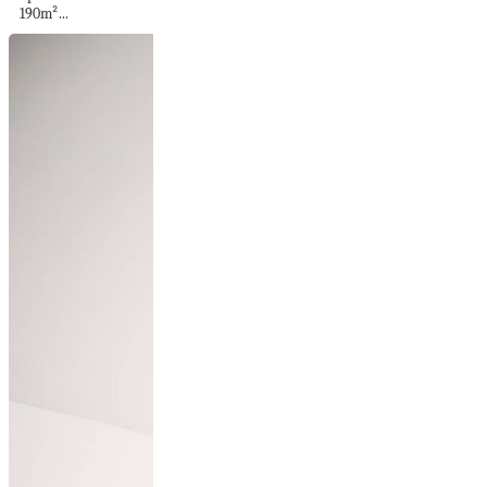
190m²...