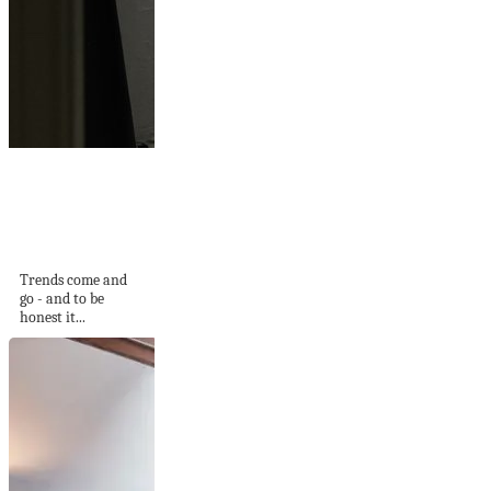
Leanne Ford's
Beautiful White
Guest House
Cottage
Trends come and
go - and to be
honest it...