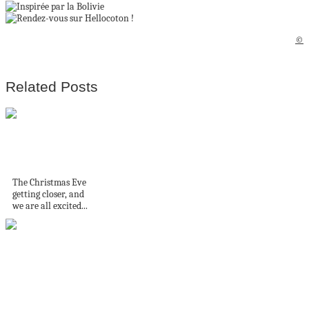
©
Related Posts
Christmas tree wall
decor
The Christmas Eve
getting closer, and
we are all excited...
Small Corner to Get