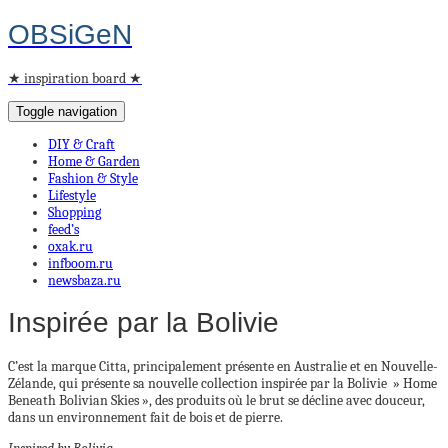
OBSiGeN
★ inspiration board ★
Toggle navigation
DIY & Craft
Home & Garden
Fashion & Style
Lifestyle
Shopping
feed’s
oxak.ru
infboom.ru
newsbaza.ru
Inspirée par la Bolivie
C’est la marque Citta, principalement présente en Australie et en Nouvelle-
Zélande, qui présente sa nouvelle collection inspirée par la Bolivie » Home
Beneath Bolivian Skies », des produits où le brut se décline avec douceur,
dans un environnement fait de bois et de pierre.