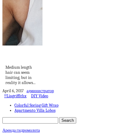
25 Super Cute
Medium Haircuts
Medium length
hair can seem
limiting, but in
reality it allows...
April 6, 2017
администратор
!!Liagriffithx
DIY Video
Colorful Spring Gift Wrap
Apartmento Villa Lobos
Аренда гидромолота