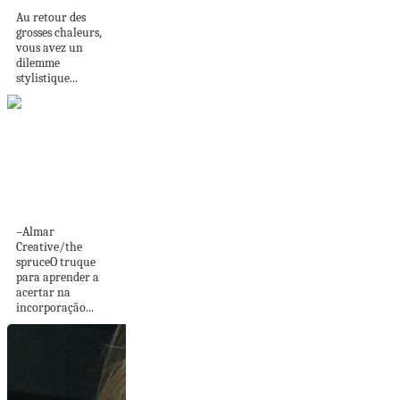
Au retour des
grosses chaleurs,
vous avez un
dilemme
stylistique...
22 maneiras de
decorar com
padrões e...
–Almar
Creative/the
spruceO truque
para aprender a
acertar na
incorporação...