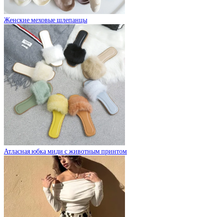
Женские меховые шлепанцы
Атласная юбка миди с животным принтом