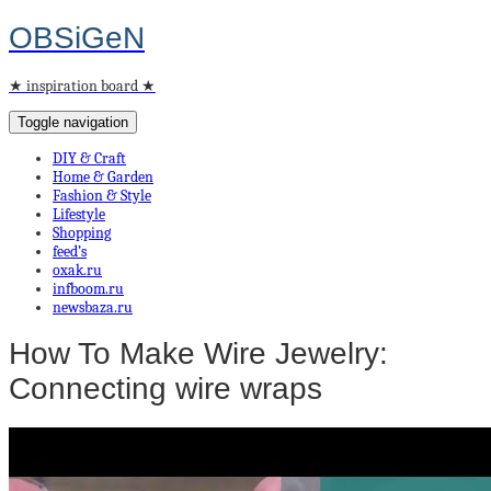
OBSiGeN
★ inspiration board ★
Toggle navigation
DIY & Craft
Home & Garden
Fashion & Style
Lifestyle
Shopping
feed’s
oxak.ru
infboom.ru
newsbaza.ru
How To Make Wire Jewelry:
Connecting wire wraps