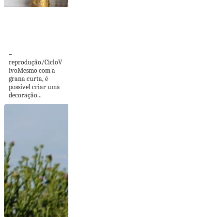
Dicas para uma
decoração de Natal
rústica...
–
reprodução/CicloV
ivoMesmo com a
grana curta, é
possível criar uma
decoração...