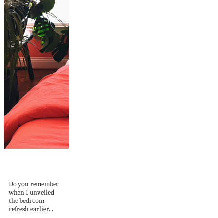
I Found The Perfect
Art Piece for...
Do you remember
when I unveiled
the bedroom
refresh earlier...