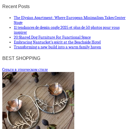
Recent Posts
The Elysian Apartment: Where European Minimalism Takes Center
Stage
11 tendances de dessin ongle 2025 et plus de 50 photos pour vous
inspirer
20 Shared Dog Furniture For Functional Space
Embracing Nantucket’s spirit at the Beachside Hotel
Transforming a new build into a warm family haven
BEST SHOPPING
Cерьги в этническом стиле