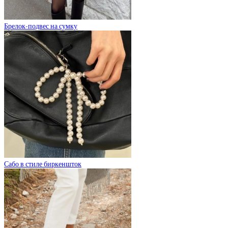
Брелок-подвес на сумку
Сабо в стиле биркеншток