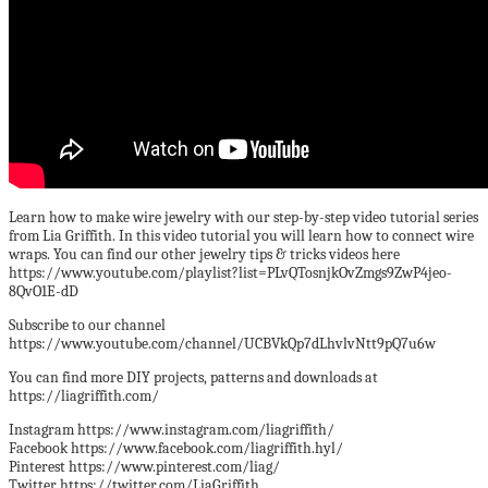
Learn how to make wire jewelry with our step-by-step video tutorial series
from Lia Griffith. In this video tutorial you will learn how to connect wire
wraps. You can find our other jewelry tips & tricks videos here
https://www.youtube.com/playlist?list=PLvQTosnjkOvZmgs9ZwP4jeo-
8QvO1E-dD
Subscribe to our channel
https://www.youtube.com/channel/UCBVkQp7dLhvlvNtt9pQ7u6w
You can find more DIY projects, patterns and downloads at
https://liagriffith.com/
Instagram https://www.instagram.com/liagriffith/
Facebook https://www.facebook.com/liagriffith.hyl/
Pinterest https://www.pinterest.com/liag/
Twitter https://twitter.com/LiaGriffith