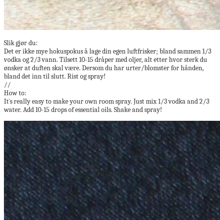
Slik gjør du:
Det er ikke mye hokuspokus å lage din egen luftfrisker; bland sammen 1/3
vodka og 2/3 vann. Tilsett 10-15 dråper med oljer, alt etter hvor sterk du
ønsker at duften skal være. Dersom du har urter/blomster for hånden,
bland det inn til slutt. Rist og spray!
//
How to:
It`s really easy to make your own room spray. Just mix 1/3 vodka and 2/3
water. Add 10-15 drops of essential oils. Shake and spray!