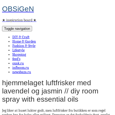
OBSiGeN
★ inspiration board ★
Toggle navigation
DIY & Craft
Home & Garden
Fashion & Style
Lifestyle
Shopping
feed’s
oxak.ru
infboom.ru
newsbaza.ru
hjemmelaget luftfrisker med
lavendel og jasmin // diy room
spray with essential oils
Jeg liker at huset lukter godt, men luftfrisker fra butikken er som regel
verken bra for helsa eller miljøet. Dessuten er det forholdsvis dyrt, særlig