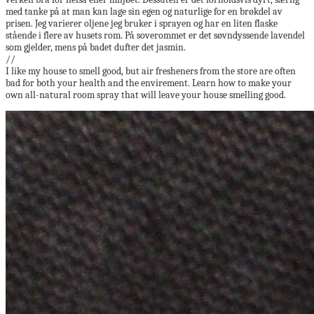
med tanke på at man kan lage sin egen og naturlige for en brøkdel av
prisen. Jeg varierer oljene jeg bruker i sprayen og har en liten flaske
stående i flere av husets rom. På soverommet er det søvndyssende lavendel
som gjelder, mens på badet dufter det jasmin.
//
I like my house to smell good, but air fresheners from the store are often
bad for both your health and the envirement. Learn how to make your
own all-natural room spray that will leave your house smelling good.