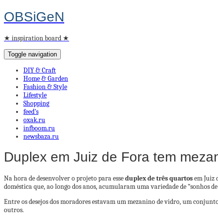
OBSiGeN
★ inspiration board ★
Toggle navigation
DIY & Craft
Home & Garden
Fashion & Style
Lifestyle
Shopping
feed’s
oxak.ru
infboom.ru
newsbaza.ru
Duplex em Juiz de Fora tem mezani
Na hora de desenvolver o projeto para esse
duplex de três quartos
em Juiz d
doméstica que, ao longo dos anos, acumularam uma variedade de “sonhos de
Entre os desejos dos moradores estavam um mezanino de vidro, um conjunto 
outros.