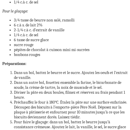
1/4 c.à c. de sel
Pour le glaçage:
3/4 tasse de beurre non salé, ramolli
6 c.à s. de lait 2%
2-1/4 c.à c. d’extrait de vanille
1/4 c.à c. de sel
6 tasse de sucre glace
sucre rouge
pépites de chocolat à cuisson mini mi-sucrées
bonbons rouges
Préparations:
Dans un bol, battez le beurre et le sucre. Ajoutez les oeufs et l’extrait
de vanille.
Dans un autre bol, fouettez ensemble la farine, le bicarbonate de
soude, la crème de tartre, la noix de muscade et le sel.
Diviser la pâte en deux boules, filmez et réservez au frais pendant 1
heure.
Préchauffez le four à 180°C. Étalez la pâte sur une surface enfarinée.
Découpez des biscuits à l’emporte-pièce Père Noël. Déposez sur la
plaque à pâtisserie et enfournez pour 10 minutes jusqu’à ce que les
biscuits deviennent dorés. Laissez tiédir.
Pour faire le glaçage: dans un bol, battez le beurre jusqu’à
consistance crémeuse. Ajoutez le lait, la vanille, le sel, le sucre glace