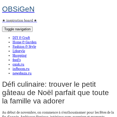
OBSiGeN
★ inspiration board ★
Toggle navigation
DIY & Craft
Home & Garden
Fashion & Style
Lifestyle
Shopping
feed’s
oxak.ru
infboom.ru
newsbaza.ru
Défi culinaire: trouver le petit
gâteau de Noël parfait que toute
la famille va adorer
Au début de novembre, on commence à s’enthousiasmer pour les fêtes de la
fin d’année. Ambiance féerique, intérieur cozy, surprises et moments