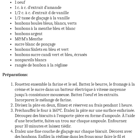
1 oeuf
1 c. à c. d’extrait d’amande
1/2 c. à c. d’extrait d de vanille
1/2 tasse de glaçage à la vanille
bonbons boules bleus, blancs, verts
bonbons à la menthe bleu et blanc
bonbons argent
M&M’s Menthe
sucre blanc de ponçage
bonbons Sixlets en bleu et vert
bonbons sucre candi vert et bleu, écrasés
nonpareils blancs
rangée de bonbon à la réglisse
Préparations:
Fouettez ensemble la farine et le sel. Battez le beurre, le fromage à la
crème et le sucre dans un batteur électrique à vitesse moyenne
jusqu’à consistance mousseuse. Battez l’oeuf et les extraits.
Incorporez le mélange de farine.
Divisez la pâte en deux, filmez et réservez au frais pendant 1 heure.
Préchauffez le four à 160°C. Étalez la pâte sur une surface enfarinée.
Découpez des biscuits à l’emporte-pièce en forme d’ampoule. À l’aide
d’une brochette, faites un trou sur chaque ampoule. Enfournez
pour 10 minutes et laissez tiédir.
Étalez une fine couche de glaçage sur chaque biscuit. Décorez avec
des bonbons. Enfilez la réglisse dans les frous pour faire le fil et