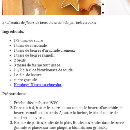
5/
Biscuits de fleurs de beurre d’arachide
par
bettycrocker
Ingrédients:
1/2 tasse de sucre
1 tasse de cassonade
1 tasse de beurre d’arachide crémeux
1 tasse de beurre ramolli
2 oeufs
3 tasses de farine tout usage
1 1/2 c. à c. de bicarbonate de soude
1 c. à c. de levure
sucre granulé
Hersheys’ Kisses au chocolat
Préparations:
Préchauffez le four à 180°C.
Dans un bol, battez le sucre, la cassonade, le beurre d’arachide, le
beurre ramolli et les oeufs. Ajoutez la farine, le bicarbonate de
soude et la levure.
Formez de petites boules de la pâte. Roulez les boules dans le sucre
granulé et placez sur une plaque à biscuits non graissée.