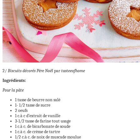
2/
Biscuits décorés Père Noël
par
tasteeofhome
Ingrédients:
Pour la pâte
1 tasse de beurre non salé
1- 1/2 tasse de sucre
2 oeufs
1 c.à c d’extrait de vanille
3-1/2 tasse de farine tout usage
1 c.à c. de bicarbonate de soude
1 c.à c. de crème de tartre
1/2 c.à c. de noix de muscade moulue