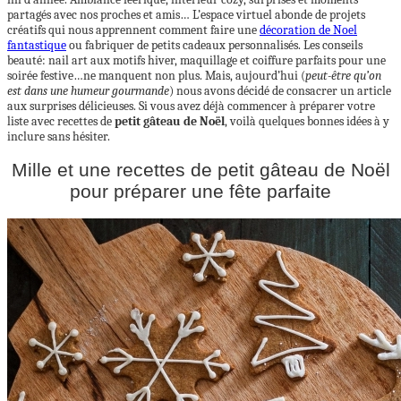
partagés avec nos proches et amis… L’espace virtuel abonde de projets
créatifs qui nous apprennent comment faire une
décoration de Noel
fantastique
ou fabriquer de petits cadeaux personnalisés. Les conseils
beauté: nail art aux motifs hiver, maquillage et coiffure parfaits pour une
soirée festive…ne manquent non plus. Mais, aujourd’hui (
peut-être qu’on
est dans une humeur gourmande
) nous avons décidé de consacrer un article
aux surprises délicieuses. Si vous avez déjà commencer à préparer votre
liste avec recettes de
petit gâteau de Noël
, voilà quelques bonnes idées à y
inclure sans hésiter.
Mille et une recettes de petit gâteau de Noël
pour préparer une fête parfaite