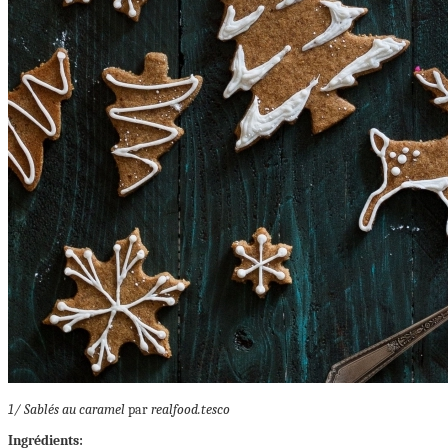
1/ Sablés au caramel
par
realfood.tesco
Ingrédients: