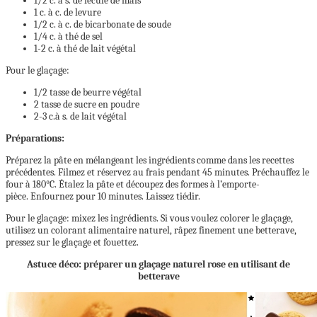
1/2 c. à s. de fécule de mais
1 c. à c. de levure
1/2 c. à c. de bicarbonate de soude
1/4 c. à thé de sel
1-2 c. à thé de lait végétal
Pour le glaçage:
1/2 tasse de beurre végétal
2 tasse de sucre en poudre
2-3 c.à s. de lait végétal
Préparations:
Préparez la pâte en mélangeant les ingrédients comme dans les recettes
précédentes. Filmez et réservez au frais pendant 45 minutes. Préchauffez le
four à 180°C. Étalez la pâte et découpez des formes à l’emporte-
pièce. Enfournez pour 10 minutes. Laissez tiédir.
Pour le glaçage: mixez les ingrédients. Si vous voulez colorer le glaçage,
utilisez un colorant alimentaire naturel, râpez finement une betterave,
pressez sur le glaçage et fouettez.
Astuce déco: préparer un glaçage naturel rose en utilisant de
betterave