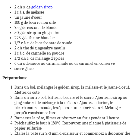
2 c.à s. de
golden sirop
1 c.à s. de mélasse
un jaune d’oeuf
100 g de beurre non salé
75 g de cassonade blonde
50 g de sirop au gingembre
225 g de farine blanche
1/2 c.à c. de bicarbonate de soude
2 c.à the dé gingembre moulu
1 c.à c. de cannelle en poudre
1/2 c.à c. de mélange d’épices
6 c.à s de sauce au caramel salé ou de caramel en conserve
sucre glace
Préparations:
Dans un bol, mélangez le golden sirop, la mélasse et le jaune d’oeuf.
Mettez de côté.
Dans un autre bol, battez le beurre et le sucre. Ajoutez le sirop au
gingembre et le mélange à la mélasse. Ajoutez la farine, le
bicarbonate de soude, les épices et une pincée de sel. Mélangez
jusqu’à consistance lisse.
Ramassez la pâte, filmez et réservez au frais pendant 1 heure.
Préchauffez le four à 180°C. Recouvrez une plaque à pâtisserie de
papier sulfurisé.
Étalez la pâte sur 2-3 mm d’épaisseur et commencez à découper des