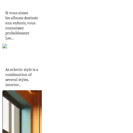
maison de...
Si vous aimez
les albums destinés
aux enfants, vous
connaissez
probablement
Leo...
Eclectic Home
Decor
As eclectic style is a
combination of
several styles,
interior...