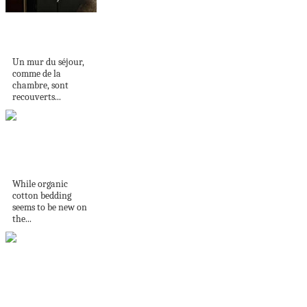
UN MUR DE
LAMBRIS
Un mur du séjour,
comme de la
chambre, sont
recouverts...
3 Reasons Why You
Should Switch to...
While organic
cotton bedding
seems to be new on
the...
En Toscane,
vacances dans la