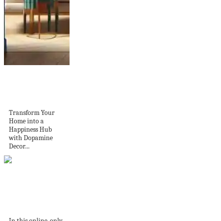
Transform Your
Home into a
Happiness Hub...
Transform Your
Home into a
Happiness Hub
with Dopamine
Decor...
Question time: with
artist, interior
designer and...
In this online-only