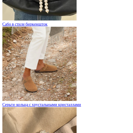
Сабо в стиле биркеншток
Серьги-кольца с хрустальными кристаллами