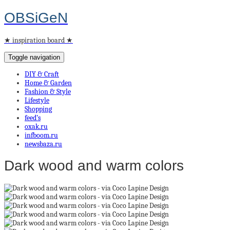
OBSiGeN
★ inspiration board ★
Toggle navigation
DIY & Craft
Home & Garden
Fashion & Style
Lifestyle
Shopping
feed’s
oxak.ru
infboom.ru
newsbaza.ru
Dark wood and warm colors