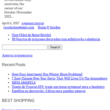
interview, the
owner of our
October/November
2022...
April 6, 2017
администратор
cocolapinedesign.com
Home & Garden
Chez Chloé de Being Biotiful
98 Quartos de princesas decorados com sofisticação e elegância
Аренда гидромолота
Recent Posts
Does Your Apartment Has Winter Blues Problems?
7 Easy Chinese New Year Decor That Will Liven Up The Atmosphere
MESA AMARELA
Tapete de Tranças DIY: traga um toque artesanal para o banheiro
Espelhos na decoração: 3 dicas para ampliar espaços
BEST SHOPPING