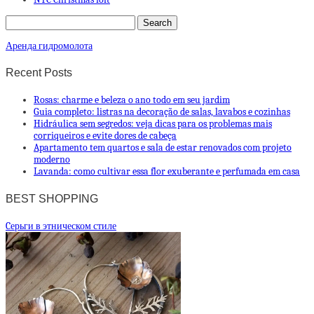
Аренда гидромолота
Recent Posts
Rosas: charme e beleza o ano todo em seu jardim
Guia completo: listras na decoração de salas, lavabos e cozinhas
Hidráulica sem segredos: veja dicas para os problemas mais
corriqueiros e evite dores de cabeça
Apartamento tem quartos e sala de estar renovados com projeto
moderno
Lavanda: como cultivar essa flor exuberante e perfumada em casa
BEST SHOPPING
Cерьги в этническом стиле