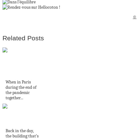
©
Related Posts
My Paris Guide |
Serenity and
beauty...
When in Paris
during the end of
the pandemic
together...
Have you been to
Simon James’ new...
Back in the day,
the building that’s