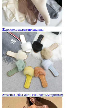
Женские меховые шлепанцы
Атласная юбка миди с животным принтом