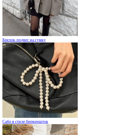
Брелок-подвес на сумку
Сабо в стиле биркеншток