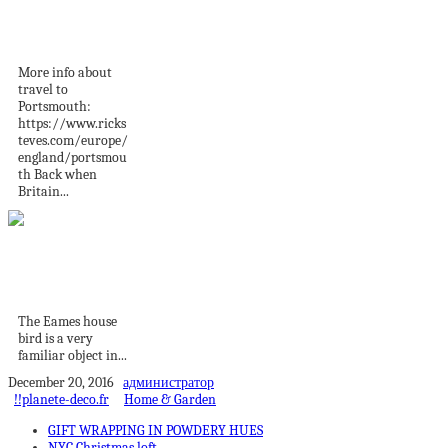
England: Historic
Dockyard
More info about
travel to
Portsmouth:
https://www.ricks
teves.com/europe/
england/portsmou
th Back when
Britain...
Product Of The
Week: The Iconic
Eames...
The Eames house
bird is a very
familiar object in...
December 20, 2016
администратор
!!planete-deco.fr
Home & Garden
GIFT WRAPPING IN POWDERY HUES
NYC Christmas loft