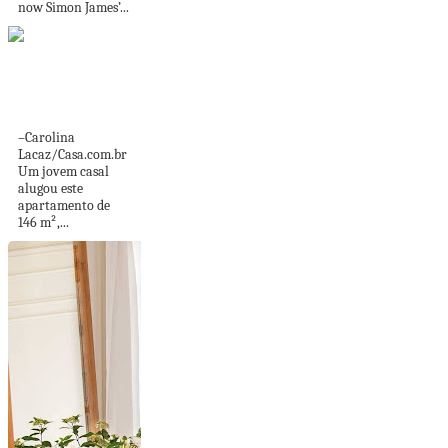
now Simon James’...
Inspiração praiana,
cores e home office
são...
–Carolina
Lacaz/Casa.com.br
Um jovem casal
alugou este
apartamento de
146 m²,...