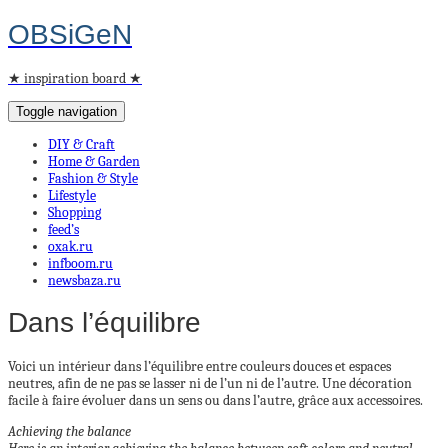
OBSiGeN
★ inspiration board ★
Toggle navigation
DIY & Craft
Home & Garden
Fashion & Style
Lifestyle
Shopping
feed’s
oxak.ru
infboom.ru
newsbaza.ru
Dans l’équilibre
Voici un intérieur dans l’équilibre entre couleurs douces et espaces
neutres, afin de ne pas se lasser ni de l’un ni de l’autre. Une décoration
facile à faire évoluer dans un sens ou dans l’autre, grâce aux accessoires.
Achieving the balance